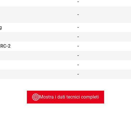
-
-
g
-
-
 RC-2
-
-
-
-
Mostra i dati tecnici completi