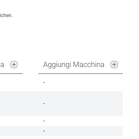
ichen.
na
Aggiungi Macchina
-
-
-
-