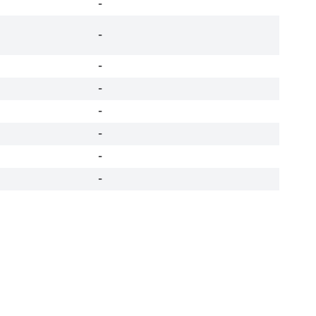
-
-
-
-
-
-
-
-