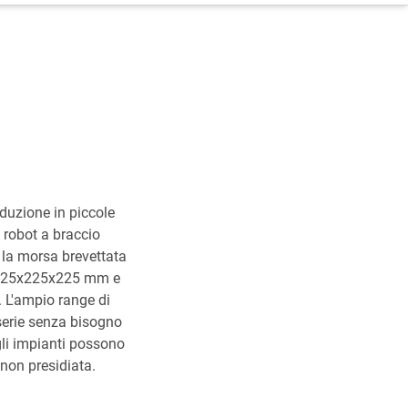
duzione in piccole
n robot a braccio
 la morsa brevettata
a 225x225x225 mm e
 L'ampio range di
serie senza bisogno
 gli impianti possono
 non presidiata.