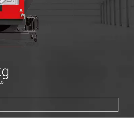
kg
to