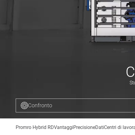
C
St
Confronto
Promro Hybrid RD
Vantaggi
Precisione
Dati
Centri di lavor