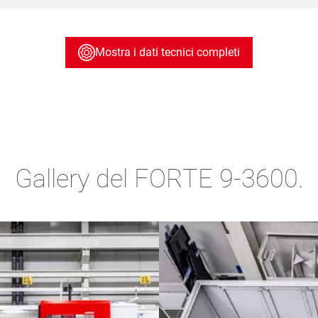
Mostra i dati tecnici completi
Gallery del FORTE 9-3600.