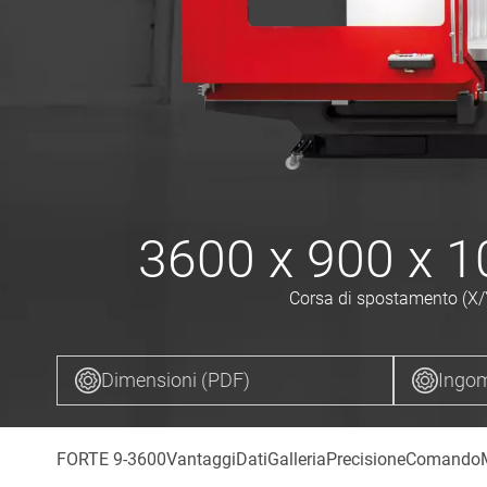
3600 x 900 x 
Corsa di spostamento (X/
Dimensioni (PDF)
Ingom
FORTE 9-3600
Vantaggi
Dati
Galleria
Precisione
Comando