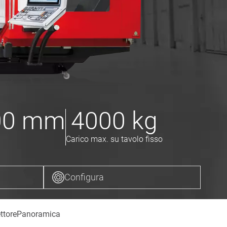
00
mm
4000
kg
Carico max. su tavolo fisso
Configura
ettore
Panoramica