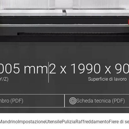
1005
mm
2 x 1990 x 9
Y/Z)
Superficie di lavoro
bro (PDF)
Scheda tecnica (PDF)
Mandrino
Impostazione
Utensile
Pulizia
Raffreddamento
Fiere di s