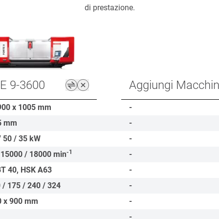
di prestazione.
E 9-3600
Aggiungi Macchi
900 x 1005
mm
-
5
mm
-
/ 50 / 35
kW
-
-1
 15000 / 18000
min
-
BT 40, HSK A63
-
 / 175 / 240 / 324
-
0 x 900
mm
-
-