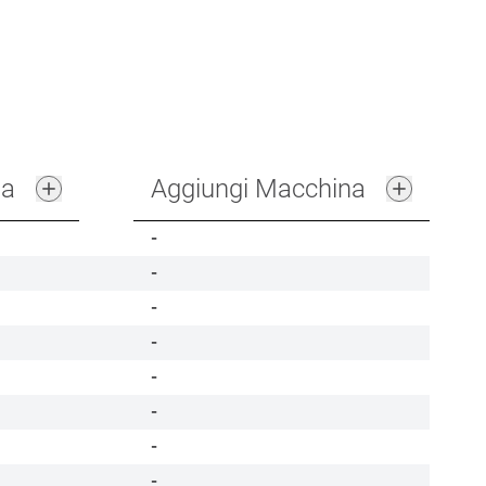
na
Aggiungi Macchina
-
-
-
-
-
-
-
-