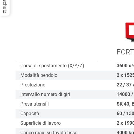
Datenschutz
FORT
Corsa di spostamento (X/Y/Z)
3600 x 
Modalità pendolo
2 x 152
Prestazione
22 / 37 
Intervallo numero di giri
14000 /
Presa utensili
SK 40, 
Capacità
60 / 130
Superficie di lavoro
2 x 199
Carico max. su tavolo fisso
4000
kg