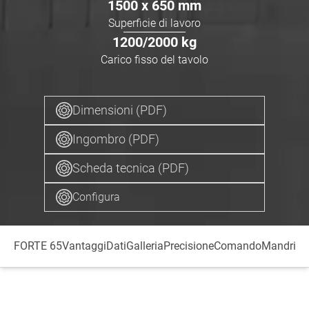
1500 x 650
mm
Superficie di lavoro
1200/2000
kg
Carico fisso del tavolo
Dimensioni (PDF)
Ingombro (PDF)
Scheda tecnica (PDF)
Configura
FORTE 65
Vantaggi
Dati
Galleria
Precisione
Comando
Mandrino