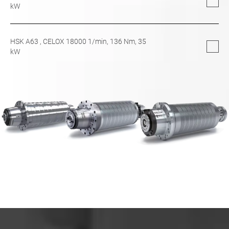
kW
HSK A63
, CELOX 18000 1/min,
136
Nm,
35
kW