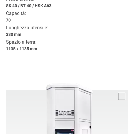
SK 40
/
BT 40
/
HSK A63
Capacità:
70
Lunghezza utensile:
330 mm
Spazio a terra:
1135 x 1135 mm