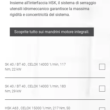
Insieme all'interfaccia HSK, il sistema di serraggio
utensili idromeccanico garantisce la massima
rigidità e concentricità del sistema.
Scoprite tutto sui mandrini motore integrali.
SK 40
/
BT 40
, CELOX 14000 1/min,
117
Nm,
22
kW
SK 40
/
BT 40
, CELOX 14000 1/min,
183
Nm,
29
kW
HSK A63
, CELOX 15000 1/min,
217
Nm,
50