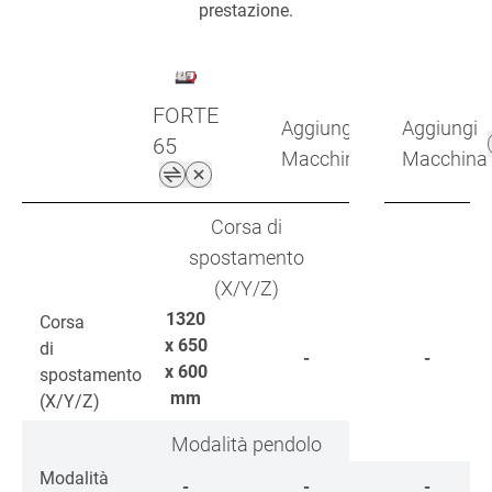
prestazione.
FORTE
Aggiungi
Aggiungi
65
Macchina
Macchina
Corsa di
spostamento
(X/Y/Z)
1320
Corsa
x 650
di
-
-
x 600
spostamento
mm
(X/Y/Z)
Modalità pendolo
Modalità
-
-
-