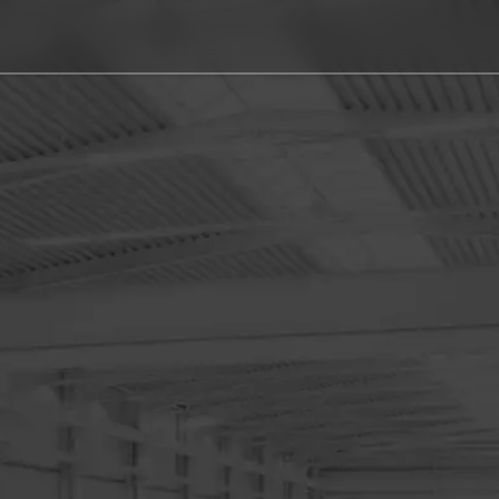
FORTE 65 Single 132
 piccolo Centro verticale con il grande Dispositivo di cambio utensi