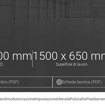
600
mm
1500 x 650
m
Z)
Superficie di lavoro
bro (PDF)
Scheda tecnica (PDF)
andrino
Automazione
Impostazione
Utensile
Pulizia
Raffreddamen