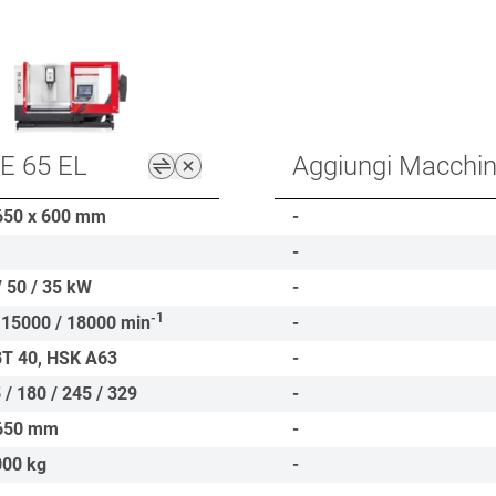
E 65 EL
Aggiungi Macchi
650 x 600
mm
-
-
/ 50 / 35
kW
-
-1
 15000 / 18000
min
-
BT 40, HSK A63
-
 / 180 / 245 / 329
-
650
mm
-
000
kg
-