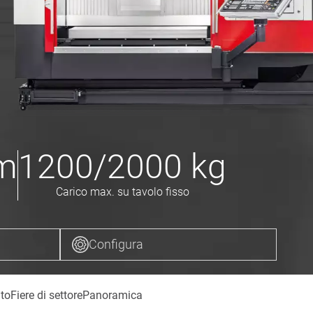
m
1200/2000
kg
Carico max. su tavolo fisso
Configura
to
Fiere di settore
Panoramica