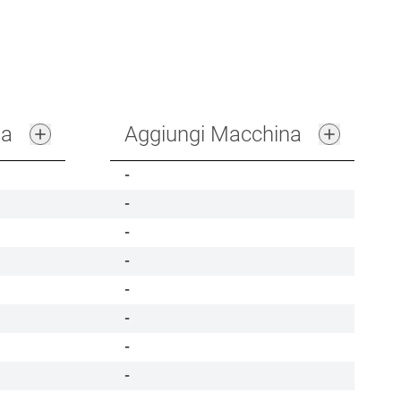
na
Aggiungi Macchina
-
-
-
-
-
-
-
-