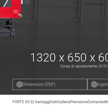
1320 x 650 x 
Corsa di spostamento (X/Y/
Dimensioni (PDF)
Ingom
FORTE 65 EL
Vantaggi
Dati
Galleria
Precisione
Comando
M