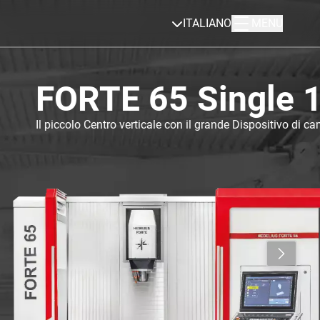
ITALIANO
MENU
0
li.