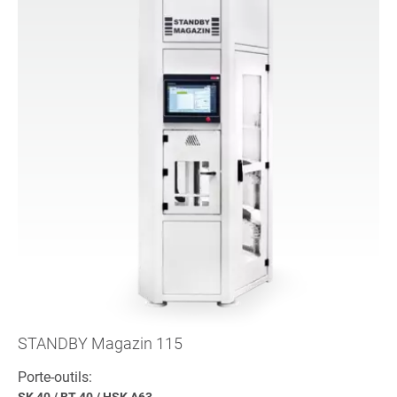
STANDBY Magazin 115
Porte-outils:
SK 40
/
BT 40
/
HSK A63