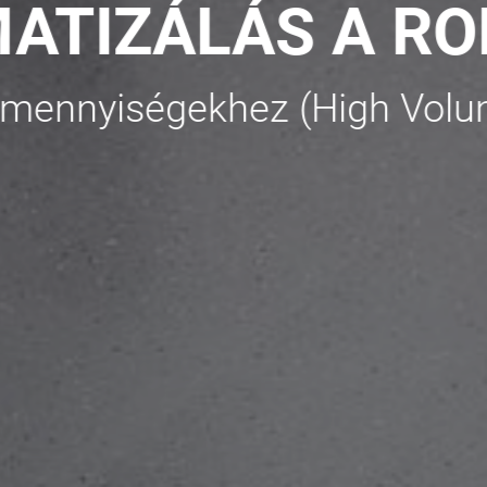
S A ROBOJOB-A
ez (High Volume).