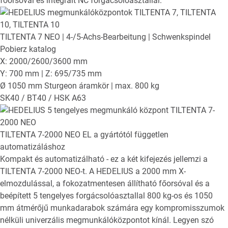
főorsóval és integrált NC forgácsolóasztallal.
TILTENTA 7 NEO
| 4-/5-Achs-Bearbeitung | Schwenkspindel
Pobierz katalog
X: 2000/2600/3600 mm
Y: 700 mm | Z: 695/735 mm
Ø 1050 mm Sturgeon áramkör | max. 800 kg
SK40 / BT40 / HSK A63
TILTENTA 7-2000 NEO EL
a gyártótól független
automatizáláshoz
Kompakt és automatizálható - ez a két kifejezés jellemzi a
TILTENTA 7-2000 NEO-t. A HEDELIUS a 2000 mm X-
elmozdulással, a fokozatmentesen állítható főorsóval és a
beépített 5 tengelyes forgácsolóasztallal 800 kg-os és 1050
mm átmérőjű munkadarabok számára egy kompromisszumok
nélküli univerzális megmunkálóközpontot kínál. Legyen szó