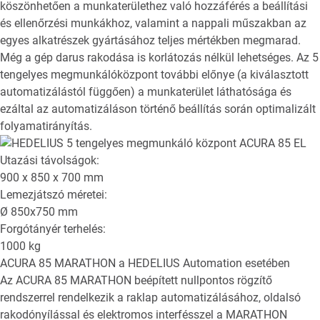
köszönhetően a munkaterülethez való hozzáférés a beállítási
és ellenőrzési munkákhoz, valamint a nappali műszakban az
egyes alkatrészek gyártásához teljes mértékben megmarad.
Még a gép darus rakodása is korlátozás nélkül lehetséges. Az 5
tengelyes megmunkálóközpont további előnye (a kiválasztott
automatizálástól függően) a munkaterület láthatósága és
ezáltal az automatizáláson történő beállítás során optimalizált
folyamatirányítás.
Utazási távolságok:
900 x 850 x 700
mm
Lemezjátszó méretei:
Ø
850x750
mm
Forgótányér terhelés:
1000
kg
ACURA 85 MARATHON
a HEDELIUS Automation esetében
Az ACURA 85 MARATHON beépített nullpontos rögzítő
rendszerrel rendelkezik a raklap automatizálásához, oldalsó
rakodónyílással és elektromos interfésszel a MARATHON