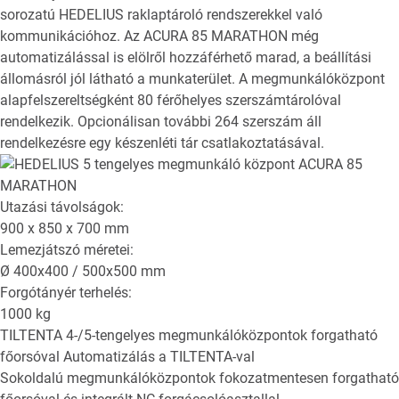
sorozatú HEDELIUS raklaptároló rendszerekkel való
kommunikációhoz. Az ACURA 85 MARATHON még
automatizálással is elölről hozzáférhető marad, a beállítási
állomásról jól látható a munkaterület. A megmunkálóközpont
alapfelszereltségként 80 férőhelyes szerszámtárolóval
rendelkezik. Opcionálisan további 264 szerszám áll
rendelkezésre egy készenléti tár csatlakoztatásával.
Utazási távolságok:
900 x 850 x 700
mm
Lemezjátszó méretei:
Ø
400x400 / 500x500
mm
Forgótányér terhelés:
1000
kg
TILTENTA
4-/5-tengelyes megmunkálóközpontok forgatható
főorsóval
Automatizálás a TILTENTA-val
Sokoldalú megmunkálóközpontok fokozatmentesen forgatható