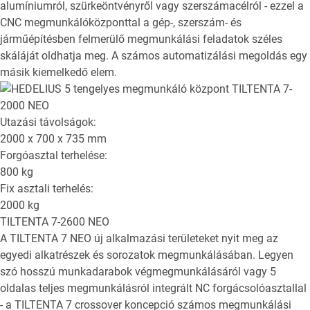
alumíniumról, szürkeöntvényről vagy szerszámacélról - ezzel a
CNC megmunkálóközponttal a gép-, szerszám- és
járműépítésben felmerülő megmunkálási feladatok széles
skáláját oldhatja meg. A számos automatizálási megoldás egy
másik kiemelkedő elem.
Utazási távolságok:
2000 x 700 x 735
mm
Forgóasztal terhelése:
800
kg
Fix asztali terhelés:
2000
kg
TILTENTA 7-2600 NEO
A TILTENTA 7 NEO új alkalmazási területeket nyit meg az
egyedi alkatrészek és sorozatok megmunkálásában. Legyen
szó hosszú munkadarabok végmegmunkálásáról vagy 5
oldalas teljes megmunkálásról integrált NC forgácsolóasztallal
- a TILTENTA 7 crossover koncepció számos megmunkálási