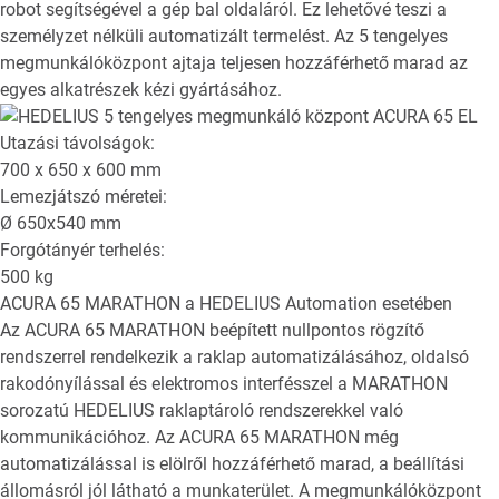
robot segítségével a gép bal oldaláról. Ez lehetővé teszi a
személyzet nélküli automatizált termelést. Az 5 tengelyes
megmunkálóközpont ajtaja teljesen hozzáférhető marad az
egyes alkatrészek kézi gyártásához.
Utazási távolságok:
700 x 650 x 600
mm
Lemezjátszó méretei:
Ø
650x540
mm
Forgótányér terhelés:
500
kg
ACURA 65 MARATHON
a HEDELIUS Automation esetében
Az ACURA 65 MARATHON beépített nullpontos rögzítő
rendszerrel rendelkezik a raklap automatizálásához, oldalsó
rakodónyílással és elektromos interfésszel a MARATHON
sorozatú HEDELIUS raklaptároló rendszerekkel való
kommunikációhoz. Az ACURA 65 MARATHON még
automatizálással is elölről hozzáférhető marad, a beállítási
állomásról jól látható a munkaterület. A megmunkálóközpont