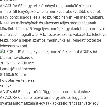
ACURA 65
Az ACURA 65 nagy teljesítményű megmunkálóközpont
mindenütt lenyűgöző, ahol a munkadarabokat több oldalról,
nagy pontossággal és a legszűkebb helyen kell megmunkálni.
Kis teljes mélységének és alacsony teljes magasságának
köszönhetően az 5 tengelyes marógép gyakorlatilag bármilyen
műhelybe integrálható. A tartozékok széles választéka lehetővé
teszi, hogy a gépet számos megmunkálási feladathoz testre
lehessen szabni.
Utazási távolságok:
700 x 650 x 600
mm
Lemezjátszó méretei:
Ø
650x540
mm
Forgótányér terhelés:
500
kg
ACURA 65 EL
a gyártótól független automatizáláshoz
Az ACURA 65 EL lehetővé teszi a gyártótól független
gyártásautomatizálást egy raklapkezelő rendszer vagy egy