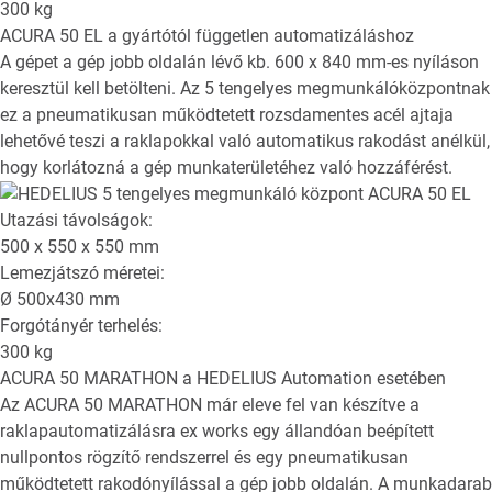
300
kg
ACURA 50 EL
a gyártótól független automatizáláshoz
A gépet a gép jobb oldalán lévő kb. 600 x 840 mm-es nyíláson
keresztül kell betölteni. Az 5 tengelyes megmunkálóközpontnak
ez a pneumatikusan működtetett rozsdamentes acél ajtaja
lehetővé teszi a raklapokkal való automatikus rakodást anélkül,
hogy korlátozná a gép munkaterületéhez való hozzáférést.
Utazási távolságok:
500 x 550 x 550
mm
Lemezjátszó méretei:
Ø
500x430
mm
Forgótányér terhelés:
300
kg
ACURA 50 MARATHON
a HEDELIUS Automation esetében
Az ACURA 50 MARATHON már eleve fel van készítve a
raklapautomatizálásra ex works egy állandóan beépített
nullpontos rögzítő rendszerrel és egy pneumatikusan
működtetett rakodónyílással a gép jobb oldalán. A munkadarab