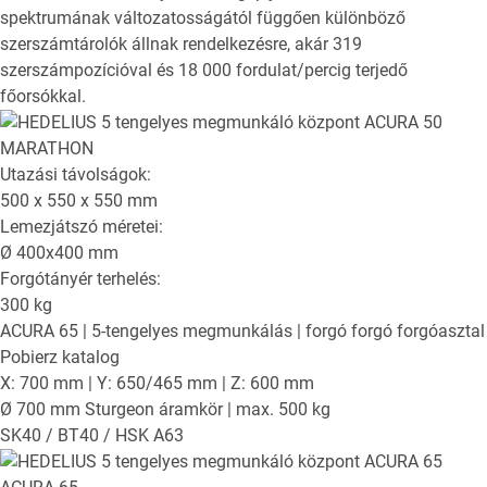
spektrumának változatosságától függően különböző
szerszámtárolók állnak rendelkezésre, akár 319
szerszámpozícióval és 18 000 fordulat/percig terjedő
főorsókkal.
Utazási távolságok:
500 x 550 x 550
mm
Lemezjátszó méretei:
Ø
400x400
mm
Forgótányér terhelés:
300
kg
ACURA 65
| 5-tengelyes megmunkálás | forgó forgó forgóasztal
Pobierz katalog
X: 700 mm | Y: 650/465 mm | Z: 600 mm
Ø 700 mm Sturgeon áramkör | max. 500 kg
SK40 / BT40 / HSK A63