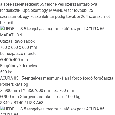
alapfelszereltségként 65 férőhelyes szerszámtárolóval
rendelkezik. Opcióként egy MAGNUM tár további 25
szerszámot, egy készenléti tár pedig további 264 szerszámot
biztosít.
Utazási távolságok:
700 x 650 x 600
mm
Lemezjátszó méretei:
Ø
400x400
mm
Forgótányér terhelés:
500
kg
ACURA 85
| 5-tengelyes megmunkálás | forgó forgó forgóasztal
Pobierz katalog
X: 900 mm | Y: 850/600 mm | Z: 700 mm
Ø 900 mm Sturgeon áramkör | max. 1000 kg
SK40 / BT40 / HSK A63