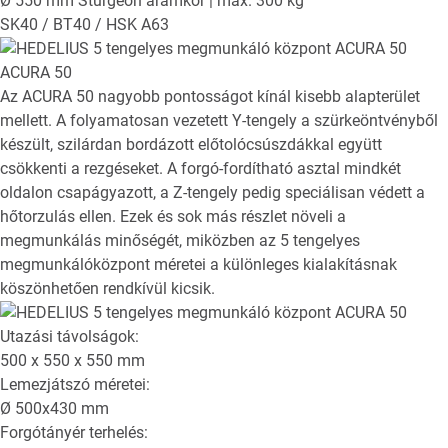
Ø 550 mm Sturgeon áramkör | max. 300 kg
SK40 / BT40 / HSK A63
ACURA 50
Az ACURA 50 nagyobb pontosságot kínál kisebb alapterület
mellett. A folyamatosan vezetett Y-tengely a szürkeöntvényből
készült, szilárdan bordázott előtolócsúszdákkal együtt
csökkenti a rezgéseket. A forgó-fordítható asztal mindkét
oldalon csapágyazott, a Z-tengely pedig speciálisan védett a
hőtorzulás ellen. Ezek és sok más részlet növeli a
megmunkálás minőségét, miközben az 5 tengelyes
megmunkálóközpont méretei a különleges kialakításnak
köszönhetően rendkívül kicsik.
Utazási távolságok:
500 x 550 x 550
mm
Lemezjátszó méretei:
Ø
500x430
mm
Forgótányér terhelés: