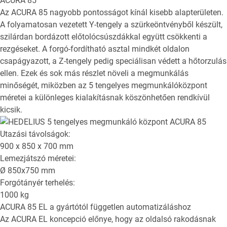
ACURA 85
Az ACURA 85 nagyobb pontosságot kínál kisebb alapterületen.
A folyamatosan vezetett Y-tengely a szürkeöntvényből készült,
szilárdan bordázott előtolócsúszdákkal együtt csökkenti a
rezgéseket. A forgó-fordítható asztal mindkét oldalon
csapágyazott, a Z-tengely pedig speciálisan védett a hőtorzulás
ellen. Ezek és sok más részlet növeli a megmunkálás
minőségét, miközben az 5 tengelyes megmunkálóközpont
méretei a különleges kialakításnak köszönhetően rendkívül
kicsik.
Utazási távolságok:
900 x 850 x 700
mm
Lemezjátszó méretei:
Ø
850x750
mm
Forgótányér terhelés:
1000
kg
ACURA 85 EL
a gyártótól független automatizáláshoz
Az ACURA EL koncepció előnye, hogy az oldalsó rakodásnak