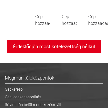
Gép
Gép
Gép
hozzáadása
hozzáadása
hozzáadá
Érdeklődjön most kötelezettség nélkül
Megmunkálóközpontok
Gépkereső
Gépi összehasonlítás
Rövid időn belül rendelkezésre áll