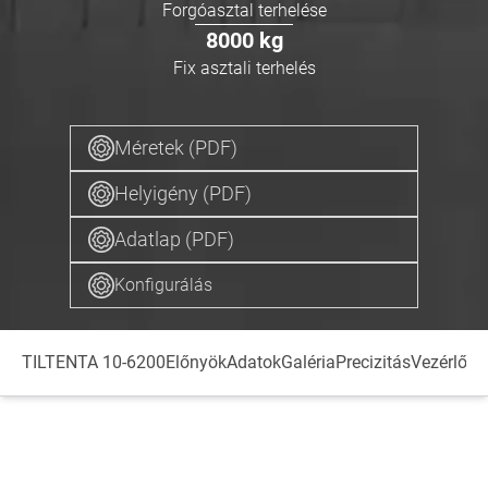
Forgóasztal terhelése
8000
kg
Fix asztali terhelés
Méretek (PDF)
Helyigény (PDF)
Adatlap (PDF)
Konfigurálás
TILTENTA 10-6200
Előnyök
Adatok
Galéria
Precizitás
Vezérlőre