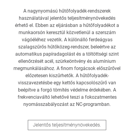
A nagynyomású hűtőfolyadék-rendszerek
használatával jelentős teljesítménynövekedés
érhető el. Ebben az eljárásban a hűtőfolyadékot a
munkaorsón keresztül közvetlenül a szerszám
vágóéléhez vezetik. A különálló ferdeágyas
szalagszűrős hűtőközeg-rendszer, beleértve az
automatikus papíradagolást és a töltöttségi szint
ellenőrzését acél, szürkeöntvény és alumínium
megmunkálásához. A finom forgácsok előszűrővel
előzetesen kiszűrhetők. A hűtőfolyadék-
visszavezetésbe egy kettős kapcsolószűrő van
beépítve a forgó tömítés védelme érdekében. A
frekvenciaváltó lehetővé teszi a fokozatmentes
nyomásszabályozást az NC-programban.
Jelentős teljesítménynövekedés.