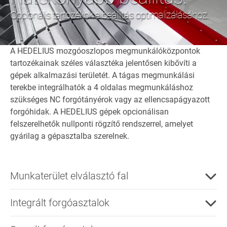
Opcionális tartozékok a beállítás optimalizálásához.
A HEDELIUS mozgóoszlopos megmunkálóközpontok
tartozékainak széles választéka jelentősen kibővíti a
gépek alkalmazási területét. A tágas megmunkálási
terekbe integrálhatók a 4 oldalas megmunkáláshoz
szükséges NC forgótányérok vagy az ellencsapágyazott
forgóhidak. A HEDELIUS gépek opcionálisan
felszerelhetők nullponti rögzítő rendszerrel, amelyet
gyárilag a gépasztalba szerelnek.
Munkaterület elválasztó fal
Integrált forgóasztalok