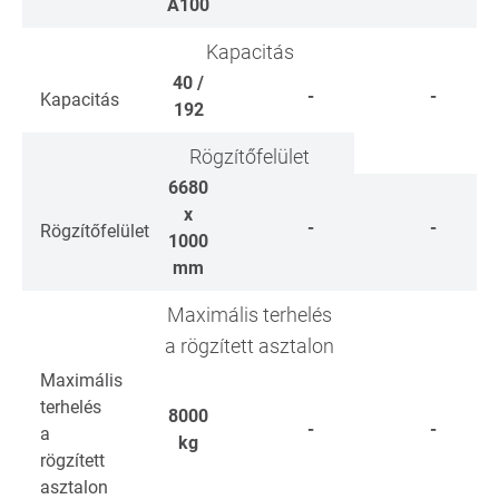
A100
Kapacitás
40 /
-
-
Kapacitás
192
Rögzítőfelület
6680
x
-
-
Rögzítőfelület
1000
mm
Maximális terhelés
a rögzített asztalon
Maximális
terhelés
8000
-
-
a
kg
rögzített
asztalon