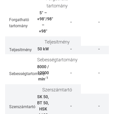
tartomány
5° –
+98°/98°
Forgatható
-
-
–
tartomány
+98°
Teljesítmény
50
kW
-
-
Teljesítmény
Sebességtartomány
8000 /
12000
-
-
Sebességtartomány
-1
min
Szerszámtartó
SK 50,
BT 50,
-
-
Szerszámtartó
HSK