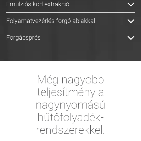
Emulziós köd extrakció
Folyamatvezérlés forgó ablakkal
Forgácsprés
Még nagyobb
teljesítmény a
nagynyomású
hűtőfolyadék-
rendszerekkel.