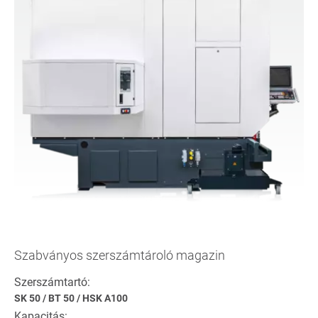
Szabványos szerszámtároló magazin
Szerszámtartó:
SK 50
/
BT 50
/
HSK A100
Kapacitás: