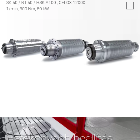
SK 50
/
BT 50
/
HSK A100
, CELOX 12000
1/min,
300
Nm,
50
kW
Hatékonyabb beállítás.