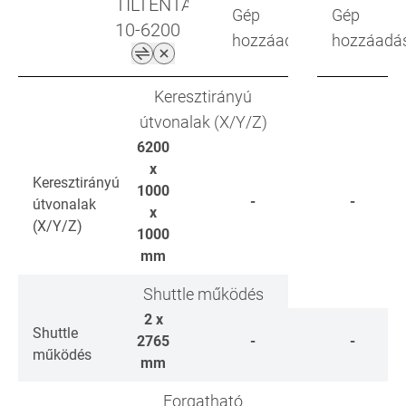
TILTENTA
Gép
Gép
10-6200
hozzáadása
hozzáadá
Keresztirányú
útvonalak (X/Y/Z)
6200
x
Keresztirányú
1000
-
-
útvonalak
x
(X/Y/Z)
1000
mm
Shuttle működés
2 x
Shuttle
2765
-
-
működés
mm
Forgatható