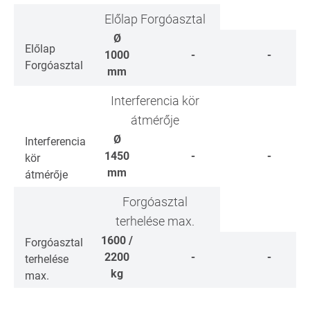
Előlap Forgóasztal
Ø
Előlap
1000
-
-
Forgóasztal
mm
Interferencia kör
átmérője
Ø
Interferencia
1450
-
-
kör
mm
átmérője
Forgóasztal
terhelése max.
1600 /
Forgóasztal
2200
-
-
terhelése
kg
max.