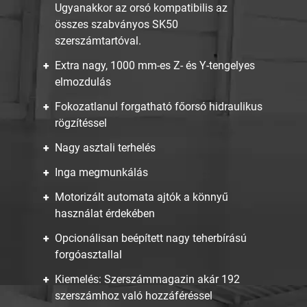
Ugyanakkor az orsó kompatibilis az
összes szabványos SK50
szerszámtartóval.
Extra nagy, 1000 mm-es Z- és Y-tengelyes
elmozdulás
Fokozatlanul forgatható főorsó hidraulikus
rögzítéssel
Nagy asztali terhelés
Inga megmunkálás
Motorizált automata ajtók a könnyű
használat érdekében
Opcionálisan beépített nagy teherbírású
forgóasztallal
Kiemelés: Szerszámmagazin akár 192
szerszámhoz való hozzáféréssel