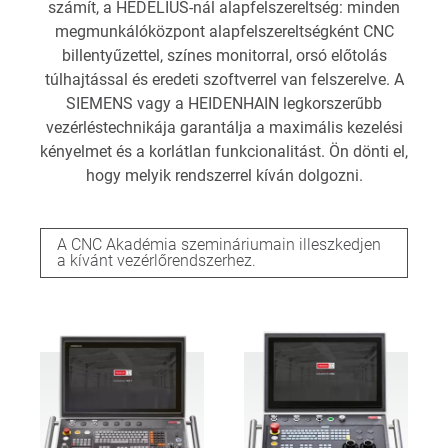
számít, a HEDELIUS-nál alapfelszereltség: minden
megmunkálóközpont alapfelszereltségként CNC
billentyűzettel, színes monitorral, orsó előtolás
túlhajtással és eredeti szoftverrel van felszerelve. A
SIEMENS vagy a HEIDENHAIN legkorszerűbb
vezérléstechnikája garantálja a maximális kezelési
kényelmet és a korlátlan funkcionalitást. Ön dönti el,
hogy melyik rendszerrel kíván dolgozni.
A CNC Akadémia szemináriumain illeszkedjen
a kívánt vezérlőrendszerhez.