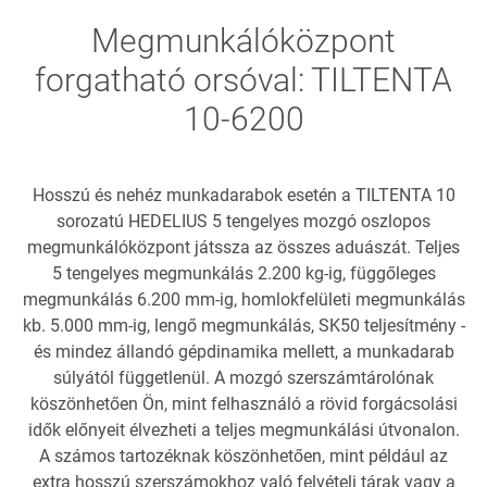
Megmunkálóközpont
forgatható orsóval: TILTENTA
10-6200
Hosszú és nehéz munkadarabok esetén a TILTENTA 10
sorozatú HEDELIUS 5 tengelyes mozgó oszlopos
megmunkálóközpont játssza az összes aduászát. Teljes
5 tengelyes megmunkálás 2.200 kg-ig, függőleges
megmunkálás 6.200 mm-ig, homlokfelületi megmunkálás
kb. 5.000 mm-ig, lengő megmunkálás, SK50 teljesítmény -
és mindez állandó gépdinamika mellett, a munkadarab
súlyától függetlenül. A mozgó szerszámtárolónak
köszönhetően Ön, mint felhasználó a rövid forgácsolási
idők előnyeit élvezheti a teljes megmunkálási útvonalon.
A számos tartozéknak köszönhetően, mint például az
extra hosszú szerszámokhoz való felvételi tárak vagy a