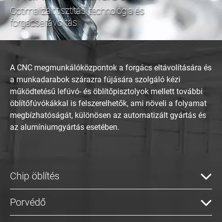
Optimalizált tisztítási technológia és
forgácseltávolítás.
A CNC megmunkálóközpontok a forgács eltávolítására és
a munkadarabok szárazra fújására szolgáló kézi
működtetésű lefúvó- és öblítőpisztolyok mellett további
öblítőfúvókákkal is felszerelhetők, ami növeli a folyamat
megbízhatóságát, különösen az automatizált gyártás és
az alumíniumgyártás esetében.
Chip öblítés
Porvédő