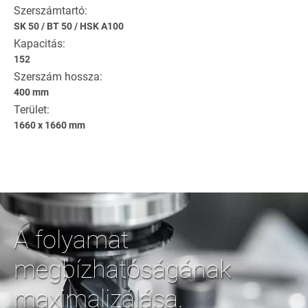
Szerszámtartó:
SK 50
/
BT 50
/
HSK A100
Kapacitás:
152
Szerszám hossza:
400 mm
Terület:
1660 x 1660 mm
A folyamat
megbízhatóságának
maximalizálása.