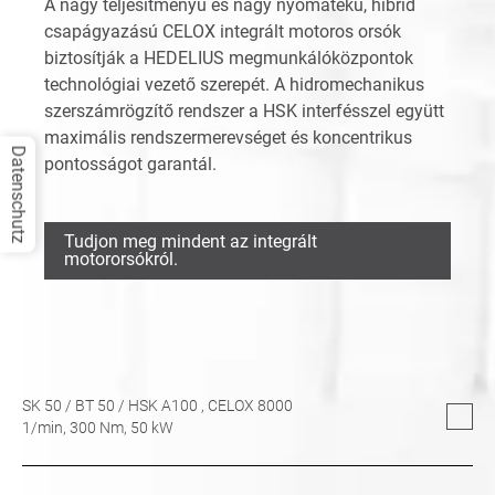
A nagy teljesítményű és nagy nyomatékú, hibrid
csapágyazású CELOX integrált motoros orsók
biztosítják a HEDELIUS megmunkálóközpontok
technológiai vezető szerepét. A hidromechanikus
szerszámrögzítő rendszer a HSK interfésszel együtt
maximális rendszermerevséget és koncentrikus
Datenschutz
pontosságot garantál.
Tudjon meg mindent az integrált
motororsókról.
SK 50
/
BT 50
/
HSK A100
, CELOX 8000
1/min,
300
Nm,
50
kW