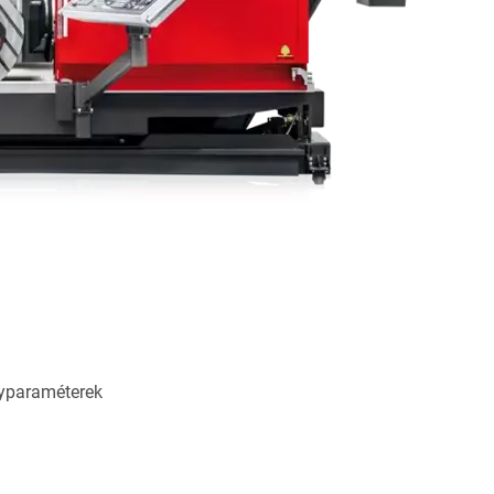
ényparaméterek