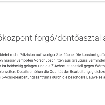
özpont forgó/döntőasztall
ietet mehr Präzision auf weniger Stellfläche. Die konstant gefü
n massiv verrippten Vorschubschlitten aus Grauguss verminder
ist beidseitig gelagert und die Z-Achse ist speziell gegen Wär
le weitere Details erhöhen die Qualität der Bearbeitung, gleichzei
5-Achs-Bearbeitungszentrums durch die besondere Bauweise äu