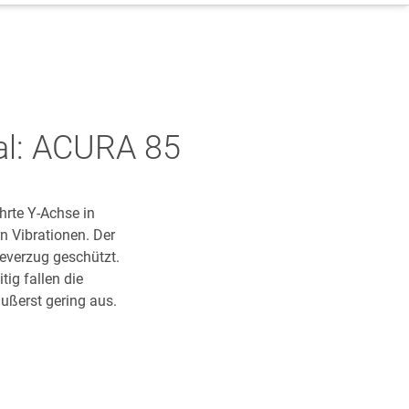
al: ACURA 85
hrte Y-Achse in
n Vibrationen. Der
meverzug geschützt.
tig fallen die
ßerst gering aus.