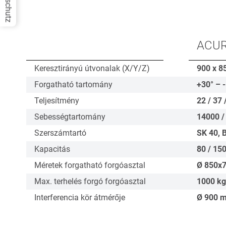
Datenschutz
ACUR
Keresztirányú útvonalak (X/Y/Z)
900 x 8
Forgatható tartomány
+30° – 
Teljesítmény
22 / 37 
Sebességtartomány
14000 /
Szerszámtartó
SK 40, 
Kapacitás
80 / 150
Méretek forgatható forgóasztal
Ø
850x
Max. terhelés forgó forgóasztal
1000
kg
Interferencia kör átmérője
Ø
900