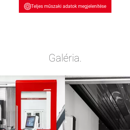
Teljes műszaki adatok megjelenítése
Galéria.