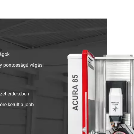
ságok
agy pontosságú vágási
ezet érdekében
őre került a jobb