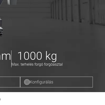
mm
1000
kg
Max. terhelés forgó forgóasztal
Konfigurálás
s