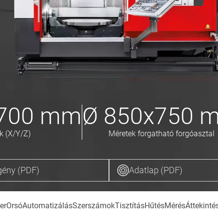
 700
mm
Ø
850x750
k (X/Y/Z)
Méretek forgatható forgóasztal
gény (PDF)
Adatlap (PDF)
er
Orsó
Automatizálás
Szerszámok
Tisztítás
Hűtés
Mérés
Áttekinté