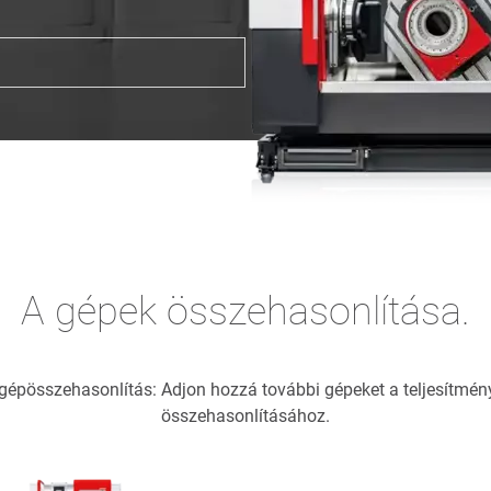
A gépek összehasonlítása.
 a gépösszehasonlítás: Adjon hozzá további gépeket a teljesítm
összehasonlításához.