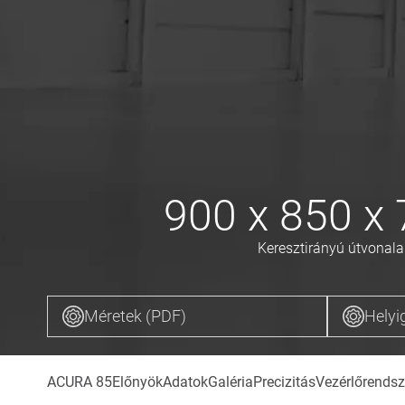
900 x 850 x
Keresztirányú útvonala
Méretek (PDF)
Helyi
ACURA 85
Előnyök
Adatok
Galéria
Precizitás
Vezérlőrendsz