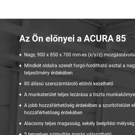
Az Ön előnyei a ACURA 85
Nagy, 900 x 850 x 700 mm-es (x/y/z) mozgástávol
Mindkét oldalra szerelt forgó-fordítható asztal a n
teljesítmény érdekében
80 állású szerszámtároló elölről kezelhető
A munkaterület teljes lezárása a tiszta munkakörny
A jobb hozzáférhetőség érdekében a szorítófelület el
hozzáférhetőség érdekében
Alacsony teljes magasság, sekély beépítési mélység
5 tengelyes szimultán marás választható