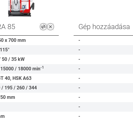
A 85
Gép hozzáadása
50 x 700
mm
-
-115°
-
/ 50 / 35
kW
-
-1
 15000 / 18000
min
-
BT 40, HSK A63
-
 / 195 / 260 / 344
-
750
mm
-
-
mm
-