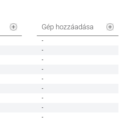
Gép hozzáadása
-
-
-
-
-
-
-
-
-