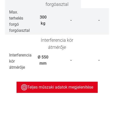
forgóasztal
Max.
300
terhelés
-
-
kg
forgó
forgóasztal
Interferencia kör
átmérője
Interferencia
Ø
550
-
-
kör
mm
átmérője
Teljes műszaki adatok megjelenítése