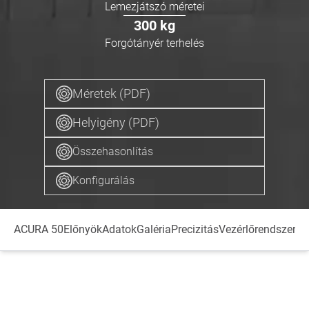
Lemezjátszó méretei
300
kg
Forgótányér terhelés
Méretek (PDF)
Helyigény (PDF)
Összehasonlítás
Konfigurálás
ACURA 50
Előnyök
Adatok
Galéria
Precizitás
Vezérlőrendszer
Or