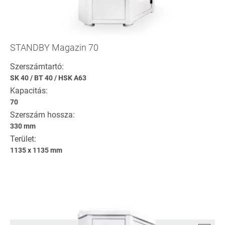
STANDBY Magazin 70
Szerszámtartó:
SK 40
/
BT 40
/
HSK A63
Kapacitás:
70
Szerszám hossza:
330 mm
Terület:
1135 x 1135 mm