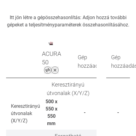
Itt jön létre a gépösszehasonlítás: Adjon hozzá további
gépeket a teljesítményparaméterek összehasonlításához.
ACURA
Gép
Gép
50
hozzáadása
hozzáadá
Keresztirányú
útvonalak (X/Y/Z)
500 x
Keresztirányú
550 x
-
-
útvonalak
550
(X/Y/Z)
mm