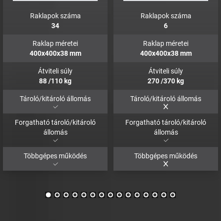
Raklapok száma
Raklapok száma
34
6
Raklap méretei
Raklap méretei
400x400x38
mm
400x400x38
mm
Átviteli súly
Átviteli súly
88
/110
kg
270
/370
kg
Tároló/kitároló állomás
Tároló/kitároló állomás
Forgatható tároló/kitároló
Forgatható tároló/kitároló
állomás
állomás
Többgépes működés
Többgépes működés