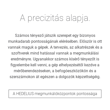
A precizitás alapja.
Számos tényező játszik szerepet egy bizonyos
munkadarab pontosságának elérésében. Először is ott
vannak maguk a gépek. A tervezés, az alkatrészek és a
szoftverek mind hatással vannak a megmunkálási
eredményre. Ugyanakkor számos kísérő tényezőt is
figyelembe kell venni, a gép elhelyezésétől kezdve a
mérőberendezéseken, a befogóeszközökön és a
szerszámokon át egészen a dolgozók képzettségéig.
A HEDELIUS megmunkálóközpontok pontossága