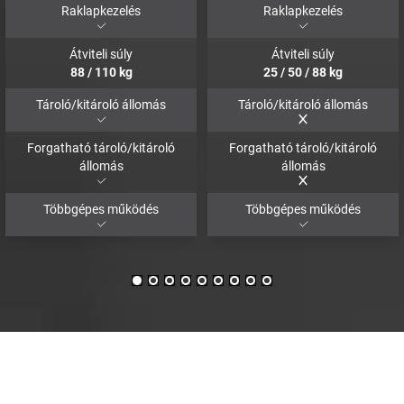
Raklapkezelés
Raklapkezelés
Átviteli súly
Átviteli súly
88
/
110
kg
25
/
50
/
88
kg
Tároló/kitároló állomás
Tároló/kitároló állomás
Forgatható tároló/kitároló
Forgatható tároló/kitároló
állomás
állomás
Többgépes működés
Többgépes működés