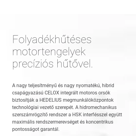
Folyadékhűtéses
motortengelyek
precíziós hűtővel.
A nagy teljesítményű és nagy nyomatékú, hibrid
csapágyazású CELOX integrált motoros orsók
biztosítják a HEDELIUS megmunkálóközpontok
technológiai vezető szerepét. A hidromechanikus
szerszámrögzítő rendszer a HSK interfésszel együtt
maximális rendszermerevséget és koncentrikus
pontosságot garantál.