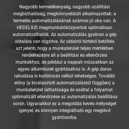
Nagyobb termelékenység, nagyobb szállítási
megbízhatóság, megkönnyebbült alkalmazottak: a
termelés automatizálásának számos jó oka van. A
HEDELIUS megmunkálóközpontok optimálisan
automatizálhatók. Az automatizálás gyakran a gép
oldalára van rögzítve. Az oldalról történő betöltés
azt jelenti, hogy a munkaterület teljes mértékben
rendelkezésre áll a beállítási és ellenőrzési
munkákhoz, de például a nappali műszakban az
egyes alkatrészek gyártásához is. A gép darus
rakodása is korlátozás nélkül lehetséges. További
előny (a kiválasztott automatizálástól függően) a
munkaterület láthatósága és ezáltal a folyamat
optimalizált ellenőrzése az automatizálás beállítása
során. Ugyanakkor ez a megoldás kevés mélységet
igényel, és könnyen integrálható egy meglévő
gyártósorba.