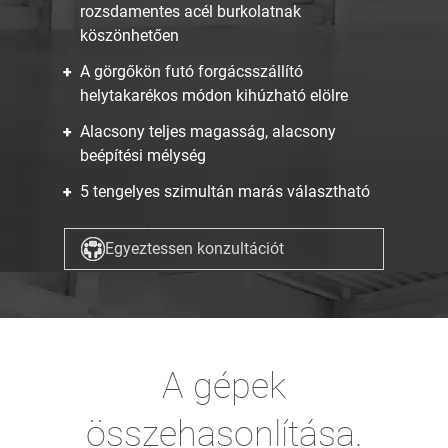
rozsdamentes acél burkolatnak
köszönhetően
A görgőkön futó forgácsszállító
helytakarékos módon kihúzható elölre
Alacsony teljes magasság, alacsony
beépítési mélység
5 tengelyes szimultán marás választható
Egyeztessen konzultációt
A gépek
összehasonlítása.