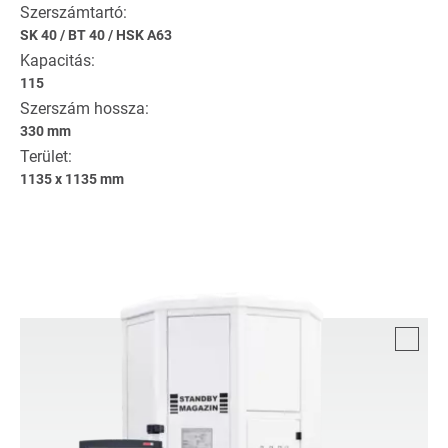
Szerszámtartó:
SK 40
/
BT 40
/
HSK A63
Kapacitás:
115
Szerszám hossza:
330 mm
Terület:
1135 x 1135 mm