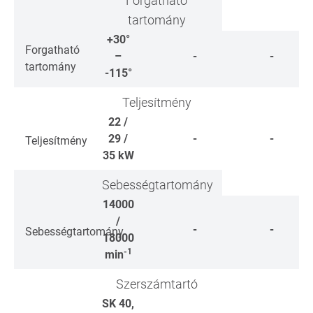
Forgatható
tartomány
+30°
Forgatható
–
-
-
tartomány
-115°
Teljesítmény
22 /
29 /
-
-
Teljesítmény
35
kW
Sebességtartomány
14000
/
-
-
Sebességtartomány
18000
-1
min
Szerszámtartó
SK 40,