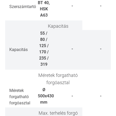
BT 40,
-
-
Szerszámtartó
HSK
A63
Kapacitás
55 /
80 /
125 /
-
-
Kapacitás
170 /
235 /
319
Méretek forgatható
forgóasztal
Ø
Méretek
500x430
-
-
forgatható
mm
forgóasztal
Max. terhelés forgó