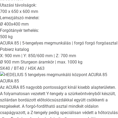
Utazási távolságok:
700 x 650 x 600
mm
Lemezjátszó méretei:
Ø
400x400
mm
Forgótányér terhelés:
500
kg
ACURA 85
| 5-tengelyes megmunkálás | forgó forgó forgóasztal
Pobierz katalog
X: 900 mm | Y: 850/600 mm | Z: 700 mm
Ø 900 mm Sturgeon áramkör | max. 1000 kg
SK40 / BT40 / HSK A63
ACURA 85
Az ACURA 85 nagyobb pontosságot kínál kisebb alapterületen.
A folyamatosan vezetett Y-tengely a szürkeöntvényből készült,
szilárdan bordázott előtolócsúszdákkal együtt csökkenti a
rezgéseket. A forgó-fordítható asztal mindkét oldalon
csapágyazott, a Z-tengely pedig speciálisan védett a hőtorzulás