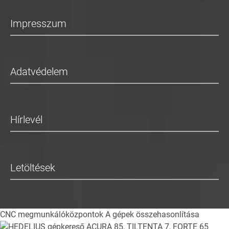
Impresszum
Adatvédelem
Hírlevél
Letöltések
CNC megmunkálóközpontok
A gépek összehasonlítása