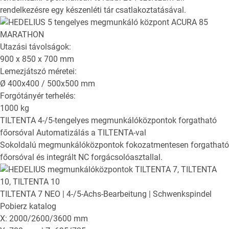
rendelkezésre egy készenléti tár csatlakoztatásával.
Utazási távolságok:
900 x 850 x 700
mm
Lemezjátszó méretei:
Ø
400x400 / 500x500
mm
Forgótányér terhelés:
1000
kg
TILTENTA
4-/5-tengelyes megmunkálóközpontok forgatható
főorsóval
Automatizálás a TILTENTA-val
Sokoldalú megmunkálóközpontok fokozatmentesen forgatható
főorsóval és integrált NC forgácsolóasztallal.
TILTENTA 7 NEO
| 4-/5-Achs-Bearbeitung | Schwenkspindel
Pobierz katalog
X: 2000/2600/3600 mm