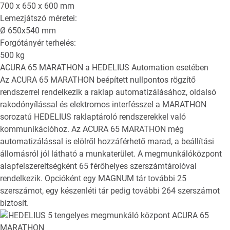
700 x 650 x 600
mm
Lemezjátszó méretei:
Ø
650x540
mm
Forgótányér terhelés:
500
kg
ACURA 65 MARATHON
a HEDELIUS Automation esetében
Az ACURA 65 MARATHON beépített nullpontos rögzítő
rendszerrel rendelkezik a raklap automatizálásához, oldalsó
rakodónyílással és elektromos interfésszel a MARATHON
sorozatú HEDELIUS raklaptároló rendszerekkel való
kommunikációhoz. Az ACURA 65 MARATHON még
automatizálással is elölről hozzáférhető marad, a beállítási
állomásról jól látható a munkaterület. A megmunkálóközpont
alapfelszereltségként 65 férőhelyes szerszámtárolóval
rendelkezik. Opcióként egy MAGNUM tár további 25
szerszámot, egy készenléti tár pedig további 264 szerszámot
biztosít.