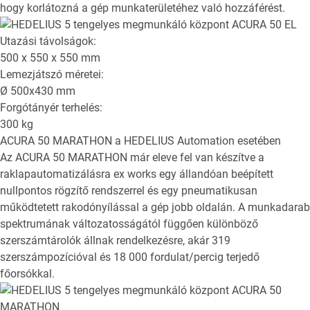
hogy korlátozná a gép munkaterületéhez való hozzáférést.
Utazási távolságok:
500 x 550 x 550
mm
Lemezjátszó méretei:
Ø
500x430
mm
Forgótányér terhelés:
300
kg
ACURA 50 MARATHON
a HEDELIUS Automation esetében
Az ACURA 50 MARATHON már eleve fel van készítve a
raklapautomatizálásra ex works egy állandóan beépített
nullpontos rögzítő rendszerrel és egy pneumatikusan
működtetett rakodónyílással a gép jobb oldalán. A munkadarab
spektrumának változatosságától függően különböző
szerszámtárolók állnak rendelkezésre, akár 319
szerszámpozícióval és 18 000 fordulat/percig terjedő
főorsókkal.