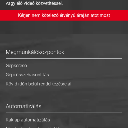
vagy élő videó közvetítéssel.
Kérjen nem kötelező érvényű árajánlatot most
Megmunkálóközpontok
Gépkereső
Gépi összehasonlítás
Rövid időn belül rendelkezésre áll
Automatizálás
Raklap automatizálás