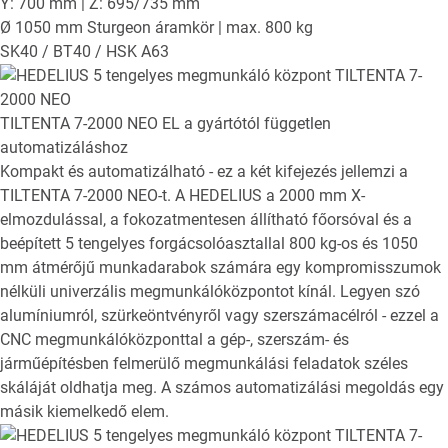
Y: 700 mm | Z: 695/735 mm
Ø 1050 mm Sturgeon áramkör | max. 800 kg
SK40 / BT40 / HSK A63
TILTENTA 7-2000 NEO EL
a gyártótól független
automatizáláshoz
Kompakt és automatizálható - ez a két kifejezés jellemzi a
TILTENTA 7-2000 NEO-t. A HEDELIUS a 2000 mm X-
elmozdulással, a fokozatmentesen állítható főorsóval és a
beépített 5 tengelyes forgácsolóasztallal 800 kg-os és 1050
mm átmérőjű munkadarabok számára egy kompromisszumok
nélküli univerzális megmunkálóközpontot kínál. Legyen szó
alumíniumról, szürkeöntvényről vagy szerszámacélról - ezzel a
CNC megmunkálóközponttal a gép-, szerszám- és
járműépítésben felmerülő megmunkálási feladatok széles
skáláját oldhatja meg. A számos automatizálási megoldás egy
másik kiemelkedő elem.