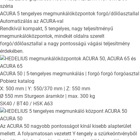
ACURA
5 tengelyes megmunkálóközpontok forgó/dőlőasztallal
Automatizálás az ACURA-val
Rendkívül kompakt, 5 tengelyes, nagy teljesítményű
megmunkálóközpontok, mindkét oldalra szerelt
forgó/dőlőasztallal a nagy pontosságú vágási teljesítmény
érdekében.
ACURA 50
| 5-tengelyes megmunkálás | forgó forgó forgóasztal
Pobierz katalog
X: 500 mm | Y: 550/370 mm | Z: 550 mm
Ø 550 mm Sturgeon áramkör | max. 300 kg
SK40 / BT40 / HSK A63
ACURA 50
Az ACURA 50 nagyobb pontosságot kínál kisebb alapterület
mellett. A folyamatosan vezetett Y-tengely a szürkeöntvényből