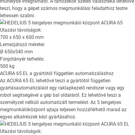
műhelybe integrálható. A tartozékok széles választéka lehetővé
teszi, hogy a gépet számos megmunkálási feladathoz testre
lehessen szabni.
Utazási távolságok:
700 x 650 x 600
mm
Lemezjátszó méretei:
Ø
650x540
mm
Forgótányér terhelés:
500
kg
ACURA 65 EL
a gyártótól független automatizáláshoz
Az ACURA 65 EL lehetővé teszi a gyártótól független
gyártásautomatizálást egy raklapkezelő rendszer vagy egy
robot segítségével a gép bal oldaláról. Ez lehetővé teszi a
személyzet nélküli automatizált termelést. Az 5 tengelyes
megmunkálóközpont ajtaja teljesen hozzáférhető marad az
egyes alkatrészek kézi gyártásához.
Utazási távolságok: