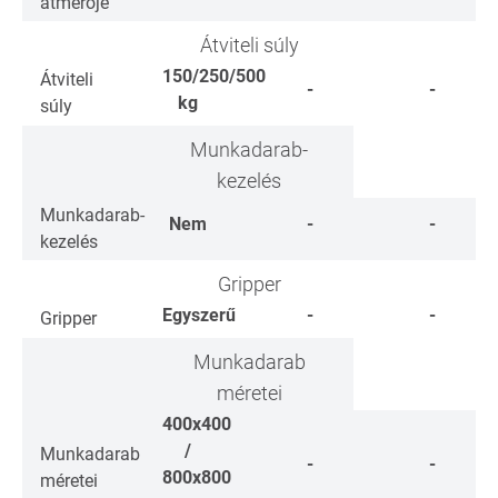
átmérője
Átviteli súly
150/250/500
Átviteli
-
-
kg
súly
Munkadarab-
kezelés
Munkadarab-
Nem
-
-
kezelés
Gripper
Egyszerű
-
-
Gripper
Munkadarab
méretei
400x400
/
Munkadarab
-
-
800x800
méretei