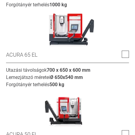
Forgótányér terhelés
1000
kg
ACURA 65 EL
Utazási távolságok
700 x 650 x 600
mm
Lemezjátszó méretei
Ø
650x540
mm
Forgótányér terhelés
500
kg
ACURA 50 EL