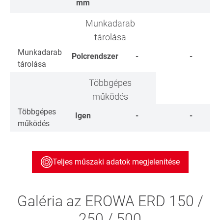
mm
Munkadarab
tárolása
Munkadarab
Polcrendszer
-
-
tárolása
Többgépes
működés
Többgépes
Igen
-
-
működés
Teljes műszaki adatok megjelenítése
Galéria az EROWA ERD 150 /
250 / 500