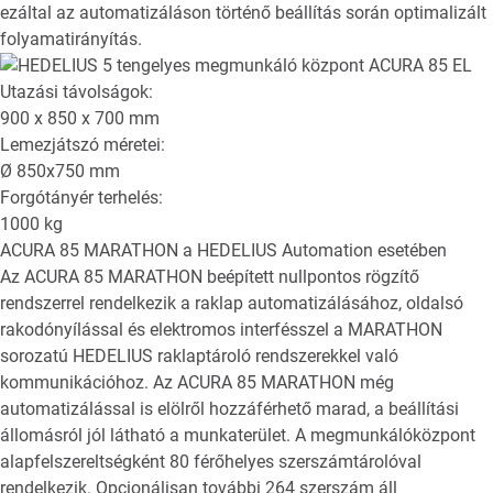
ezáltal az automatizáláson történő beállítás során optimalizált
folyamatirányítás.
Utazási távolságok:
900 x 850 x 700
mm
Lemezjátszó méretei:
Ø
850x750
mm
Forgótányér terhelés:
1000
kg
ACURA 85 MARATHON
a HEDELIUS Automation esetében
Az ACURA 85 MARATHON beépített nullpontos rögzítő
rendszerrel rendelkezik a raklap automatizálásához, oldalsó
rakodónyílással és elektromos interfésszel a MARATHON
sorozatú HEDELIUS raklaptároló rendszerekkel való
kommunikációhoz. Az ACURA 85 MARATHON még
automatizálással is elölről hozzáférhető marad, a beállítási
állomásról jól látható a munkaterület. A megmunkálóközpont
alapfelszereltségként 80 férőhelyes szerszámtárolóval
rendelkezik. Opcionálisan további 264 szerszám áll