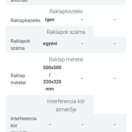
állomás
Raklapkezelés
Igen
-
-
Raklapkezelés
Raklapok száma
Raklapok
egyéni
-
-
száma
Raklap méretei
500x500
/
Raklap
-
-
320x320
méretei
mm
Interferencia kör
átmérője
Interferencia
-
-
-
kör