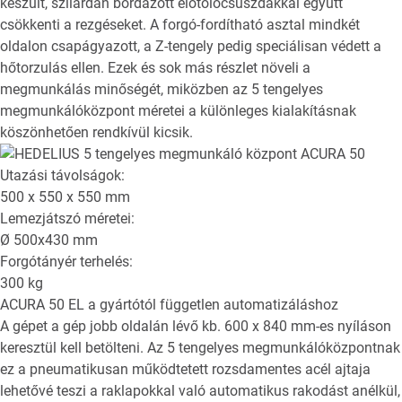
készült, szilárdan bordázott előtolócsúszdákkal együtt
csökkenti a rezgéseket. A forgó-fordítható asztal mindkét
oldalon csapágyazott, a Z-tengely pedig speciálisan védett a
hőtorzulás ellen. Ezek és sok más részlet növeli a
megmunkálás minőségét, miközben az 5 tengelyes
megmunkálóközpont méretei a különleges kialakításnak
köszönhetően rendkívül kicsik.
Utazási távolságok:
500 x 550 x 550
mm
Lemezjátszó méretei:
Ø
500x430
mm
Forgótányér terhelés:
300
kg
ACURA 50 EL
a gyártótól független automatizáláshoz
A gépet a gép jobb oldalán lévő kb. 600 x 840 mm-es nyíláson
keresztül kell betölteni. Az 5 tengelyes megmunkálóközpontnak
ez a pneumatikusan működtetett rozsdamentes acél ajtaja
lehetővé teszi a raklapokkal való automatikus rakodást anélkül,