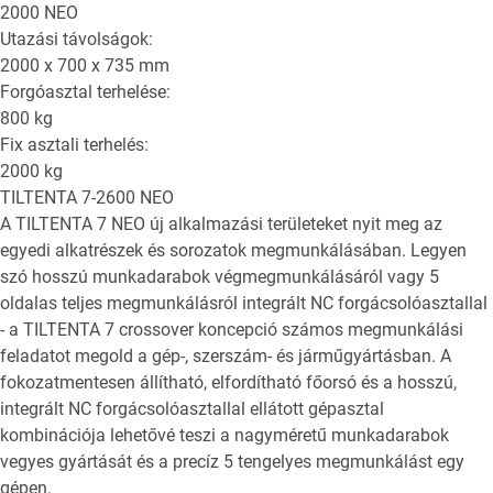
Utazási távolságok:
2000 x 700 x 735
mm
Forgóasztal terhelése:
800
kg
Fix asztali terhelés:
2000
kg
TILTENTA 7-2600 NEO
A TILTENTA 7 NEO új alkalmazási területeket nyit meg az
egyedi alkatrészek és sorozatok megmunkálásában. Legyen
szó hosszú munkadarabok végmegmunkálásáról vagy 5
oldalas teljes megmunkálásról integrált NC forgácsolóasztallal
- a TILTENTA 7 crossover koncepció számos megmunkálási
feladatot megold a gép-, szerszám- és járműgyártásban. A
fokozatmentesen állítható, elfordítható főorsó és a hosszú,
integrált NC forgácsolóasztallal ellátott gépasztal
kombinációja lehetővé teszi a nagyméretű munkadarabok
vegyes gyártását és a precíz 5 tengelyes megmunkálást egy
gépen.