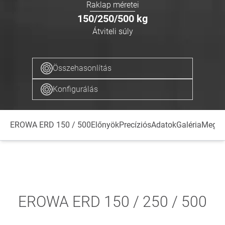
Raklap méretei
150/250/500
kg
Átviteli súly
Összehasonlítás
Konfigurálás
EROWA ERD 150 / 500
Előnyök
Precíziós
Adatok
Galéria
Megmu
EROWA ERD 150 / 250 / 500