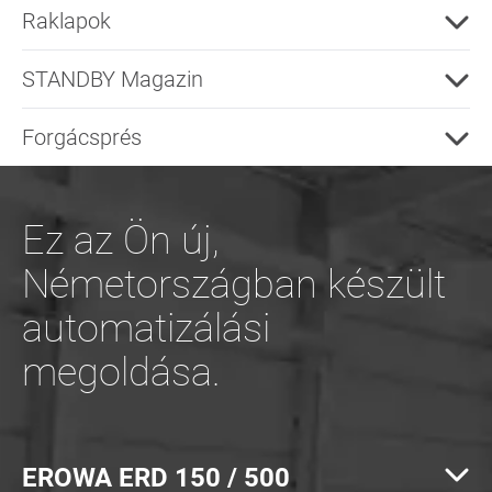
Raklapok
STANDBY Magazin
Forgácsprés
Ez az Ön új,
Németországban készült
automatizálási
megoldása.
EROWA ERD 150 / 500