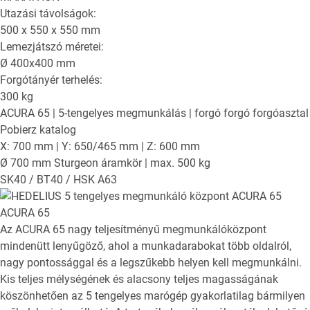
Utazási távolságok:
500 x 550 x 550
mm
Lemezjátszó méretei:
Ø
400x400
mm
Forgótányér terhelés:
300
kg
ACURA 65
| 5-tengelyes megmunkálás | forgó forgó forgóasztal
Pobierz katalog
X: 700 mm | Y: 650/465 mm | Z: 600 mm
Ø 700 mm Sturgeon áramkör | max. 500 kg
SK40 / BT40 / HSK A63
ACURA 65
Az ACURA 65 nagy teljesítményű megmunkálóközpont
mindenütt lenyűgöző, ahol a munkadarabokat több oldalról,
nagy pontossággal és a legszűkebb helyen kell megmunkálni.
Kis teljes mélységének és alacsony teljes magasságának
köszönhetően az 5 tengelyes marógép gyakorlatilag bármilyen