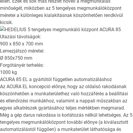
ellen. Ezek és sok más részlet növeli a megmunkálás
minőségét, miközben az 5 tengelyes megmunkálóközpont
méretei a különleges kialakításnak köszönhetően rendkívül
kicsik.
Utazási távolságok:
900 x 850 x 700
mm
Lemezjátszó méretei:
Ø
850x750
mm
Forgótányér terhelés:
1000
kg
ACURA 85 EL
a gyártótól független automatizáláshoz
Az ACURA EL koncepció előnye, hogy az oldalsó rakodásnak
köszönhetően a munkaterülethez való hozzáférés a beállítási
és ellenőrzési munkákhoz, valamint a nappali műszakban az
egyes alkatrészek gyártásához teljes mértékben megmarad.
Még a gép darus rakodása is korlátozás nélkül lehetséges. Az 5
tengelyes megmunkálóközpont további előnye (a kiválasztott
automatizálástól függően) a munkaterület láthatósága és