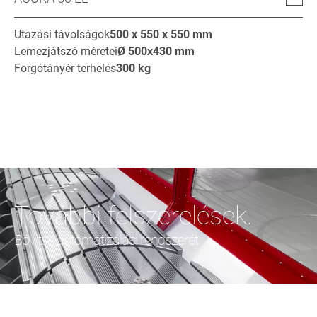
Utazási távolságok
500 x 550 x 550
mm
Lemezjátszó méretei
Ø
500x430
mm
Forgótányér terhelés
300
kg
További felszerelések.
Bővítse automatizálási rendszerét.