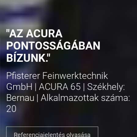
NOLOGY
"AZ ACURA
PONTOSSÁGÁBAN
BÍZUNK."
Pfisterer Feinwerktechnik
GmbH | ACURA 65 | Székhely:
Bernau | Alkalmazottak száma:
20
Referenciajelentés olvasása