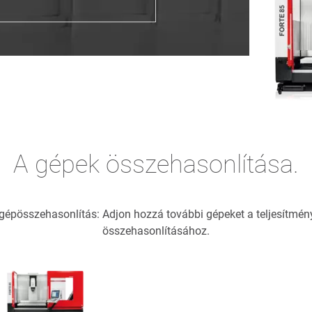
A gépek összehasonlítása.
 a gépösszehasonlítás: Adjon hozzá további gépeket a teljesítm
összehasonlításához.