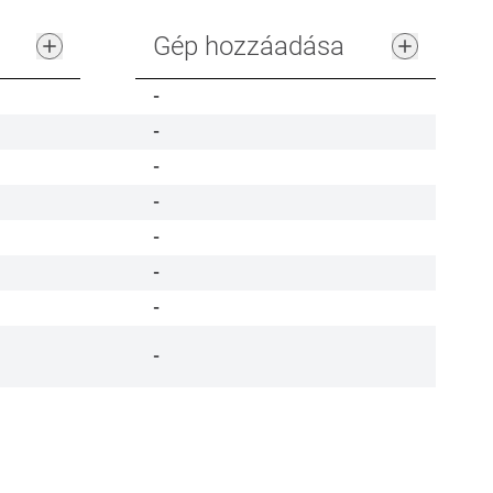
Gép hozzáadása
-
-
-
-
-
-
-
-