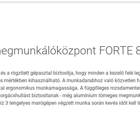
megmunkálóközpont FORTE 8
s a rögzített gépasztal biztosítja, hogy minden a kezelő felé leg
jes mértékben kihasználható. A munkadarabhoz való közvetlen h
ztal ergonomikus munkamagassága. A függőleges rozsdamentes
 forgácshullást biztosítanak - még alumínium tömeges megmunká
ecíz 3 tengelyes marógépen végzett munka során kevés időt kell tis