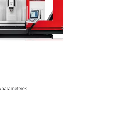
ényparaméterek