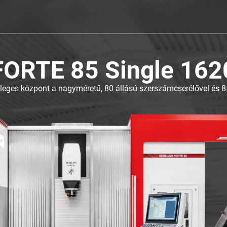
FORTE 85 Single 162
őleges központ a nagyméretű, 80 állású szerszámcserélővel és 