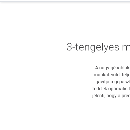
3-tengelyes 
A nagy gépablak é
munkaterület tel
javítja a gépas
fedelek optimális
jelenti, hogy a pr