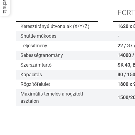
Datenschutz
FORT
Keresztirányú útvonalak (X/Y/Z)
1620 x 
Shuttle működés
-
Teljesítmény
22 / 37 
Sebességtartomány
14000 /
Szerszámtartó
SK 40, 
Kapacitás
80 / 150
Rögzítőfelület
1800 x 
Maximális terhelés a rögzített
1500/2
asztalon