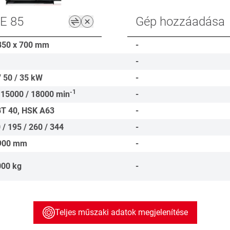
E 85
Gép hozzáadása
850 x 700
mm
-
-
/ 50 / 35
kW
-
-1
 15000 / 18000
min
-
BT 40, HSK A63
-
 / 195 / 260 / 344
-
900
mm
-
000
kg
-
Teljes műszaki adatok megjelenítése