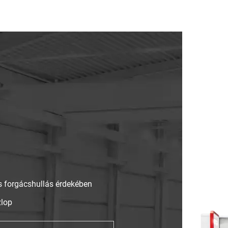
s forgácshullás érdekében
zlop