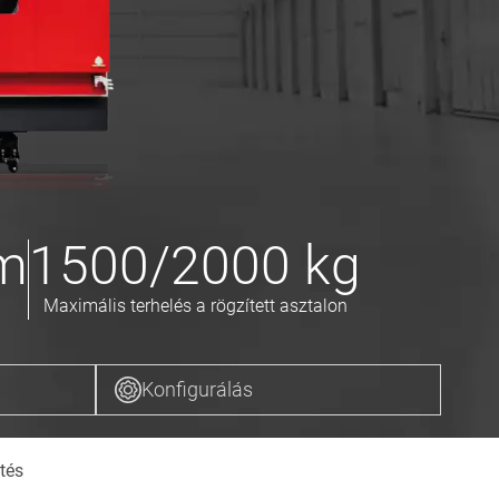
m
1500/2000
kg
Maximális terhelés a rögzített asztalon
Konfigurálás
tés