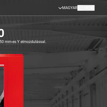
MAGYAR
MENÜ
0
850 mm-es Y elmozdulással.