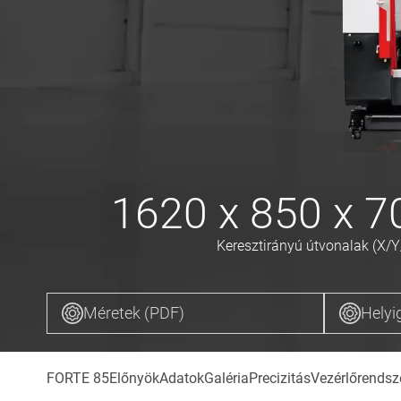
1620 x 850 x 
Keresztirányú útvonalak (X/Y
Méretek (PDF)
Helyi
FORTE 85
Előnyök
Adatok
Galéria
Precizitás
Vezérlőrendsz