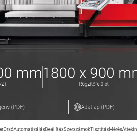
700
mm
1800 x 900
m
/Z)
Rögzítőfelület
gény (PDF)
Adatlap (PDF)
er
Orsó
Automatizálás
Beállítás
Szerszámok
Tisztítás
Mérés
Áttekin