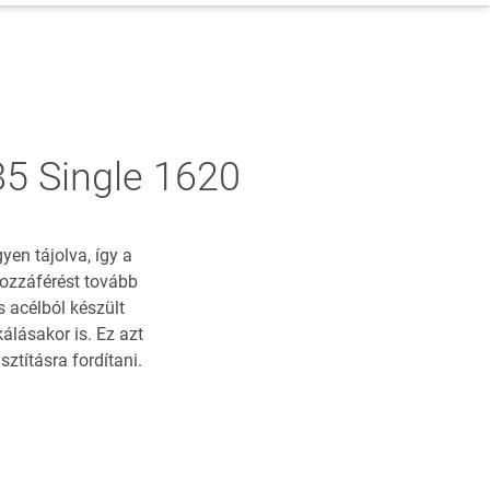
5 Single 1620
yen tájolva, így a
ozzáférést tovább
 acélból készült
lásakor is. Ez azt
ztításra fordítani.