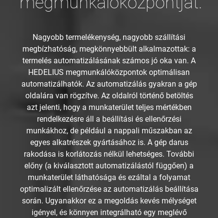
megmunkálóközpontját.
Nagyobb termelékenység, nagyobb szállítási
megbízhatóság, megkönnyebbült alkalmazottak: a
termelés automatizálásának számos jó oka van. A
HEDELIUS megmunkálóközpontok optimálisan
automatizálhatók. Az automatizálás gyakran a gép
oldalára van rögzítve. Az oldalról történő betöltés
azt jelenti, hogy a munkaterület teljes mértékben
rendelkezésre áll a beállítási és ellenőrzési
munkákhoz, de például a nappali műszakban az
egyes alkatrészek gyártásához is. A gép darus
rakodása is korlátozás nélkül lehetséges. További
előny (a kiválasztott automatizálástól függően) a
munkaterület láthatósága és ezáltal a folyamat
optimalizált ellenőrzése az automatizálás beállítása
során. Ugyanakkor ez a megoldás kevés mélységet
igényel, és könnyen integrálható egy meglévő