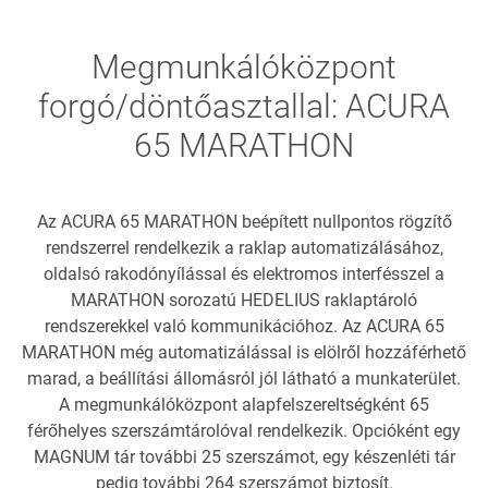
Megmunkálóközpont
forgó/döntőasztallal: ACURA
65 MARATHON
Az ACURA 65 MARATHON beépített nullpontos rögzítő
rendszerrel rendelkezik a raklap automatizálásához,
oldalsó rakodónyílással és elektromos interfésszel a
MARATHON sorozatú HEDELIUS raklaptároló
rendszerekkel való kommunikációhoz. Az ACURA 65
MARATHON még automatizálással is elölről hozzáférhető
marad, a beállítási állomásról jól látható a munkaterület.
A megmunkálóközpont alapfelszereltségként 65
férőhelyes szerszámtárolóval rendelkezik. Opcióként egy
MAGNUM tár további 25 szerszámot, egy készenléti tár
pedig további 264 szerszámot biztosít.