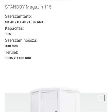
STANDBY Magazin 115
Szerszámtartó:
SK 40
/
BT 40
/
HSK A63
Kapacitás:
115
Szerszám hossza:
330 mm
Terület:
1135 x 1135 mm