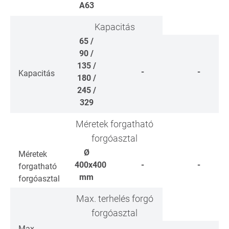
A63
Kapacitás
65 /
90 /
135 /
-
-
Kapacitás
180 /
245 /
329
Méretek forgatható
forgóasztal
Ø
Méretek
400x400
-
-
forgatható
mm
forgóasztal
Max. terhelés forgó
forgóasztal
Max.