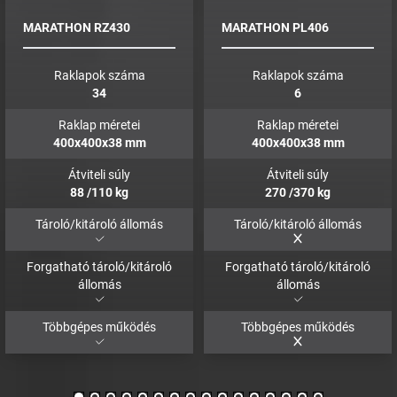
MARATHON RZ430
MARATHON PL406
Raklapok száma
Raklapok száma
34
6
Raklap méretei
Raklap méretei
400x400x38
mm
400x400x38
mm
Átviteli súly
Átviteli súly
88
/110
kg
270
/370
kg
Tároló/kitároló állomás
Tároló/kitároló állomás
Forgatható tároló/kitároló
Forgatható tároló/kitároló
állomás
állomás
Többgépes működés
Többgépes működés