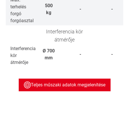
500
terhelés
-
-
kg
forgó
forgóasztal
Interferencia kör
átmérője
Interferencia
Ø
700
-
-
kör
mm
átmérője
Teljes műszaki adatok megjelenítése