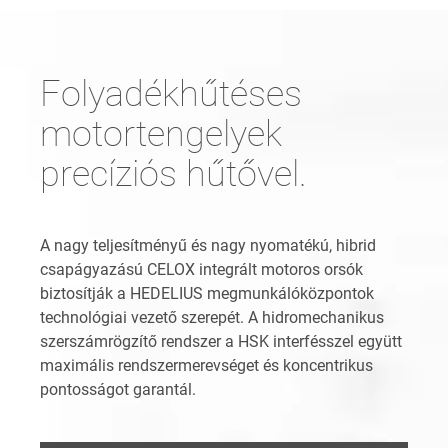
Folyadékhűtéses
motortengelyek
precíziós hűtővel.
A nagy teljesítményű és nagy nyomatékú, hibrid
csapágyazású CELOX integrált motoros orsók
biztosítják a HEDELIUS megmunkálóközpontok
technológiai vezető szerepét. A hidromechanikus
szerszámrögzítő rendszer a HSK interfésszel együtt
maximális rendszermerevséget és koncentrikus
pontosságot garantál.