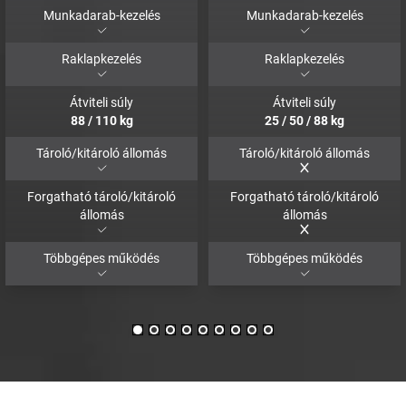
Munkadarab-kezelés
Munkadarab-kezelés
Raklapkezelés
Raklapkezelés
Átviteli súly
Átviteli súly
88
/
110
kg
25
/
50
/
88
kg
Tároló/kitároló állomás
Tároló/kitároló állomás
Forgatható tároló/kitároló
Forgatható tároló/kitároló
állomás
állomás
Többgépes működés
Többgépes működés