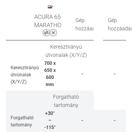
ACURA 65
Gép
Gép
MARATHON
hozzáadása
hozzáadá
Keresztirányú
útvonalak (X/Y/Z)
700 x
Keresztirányú
650 x
-
-
útvonalak
600
(X/Y/Z)
mm
Forgatható
tartomány
+30°
Forgatható
–
-
-
tartomány
-115°