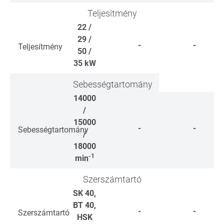
Teljesítmény
22 /
29 /
-
-
Teljesítmény
50 /
35
kW
Sebességtartomány
14000
/
15000
-
-
Sebességtartomány
/
18000
-1
min
Szerszámtartó
SK 40,
BT 40,
-
-
Szerszámtartó
HSK