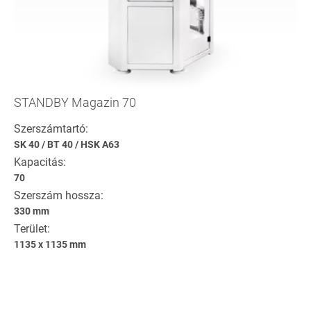
STANDBY Magazin 70
Szerszámtartó:
SK 40
/
BT 40
/
HSK A63
Kapacitás:
70
Szerszám hossza:
330 mm
Terület:
1135 x 1135 mm