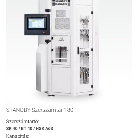
STANDBY Szerszámtár 180
Szerszámtartó:
SK 40
/
BT 40
/
HSK A63
Kapacitás: