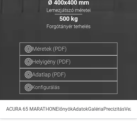
Ø
400x400
mm
Lemezjátszó méretei
500
kg
Forgótányér terhelés
Méretek (PDF)
Helyigény (PDF)
Adatlap (PDF)
Konfigurálás
ACURA 65 MARATHON
Előnyök
Adatok
Galéria
Precizitás
Vezér