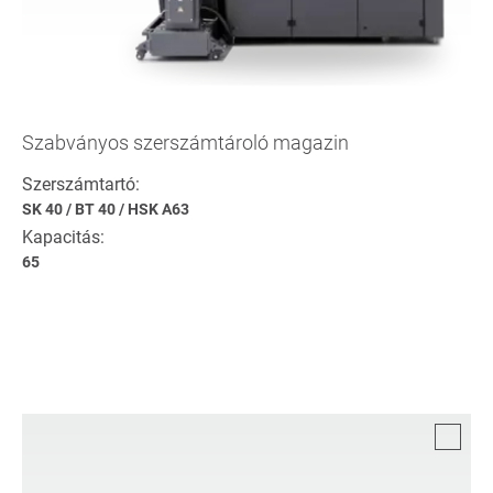
Szabványos szerszámtároló magazin
Szerszámtartó:
SK 40
/
BT 40
/
HSK A63
Kapacitás:
65