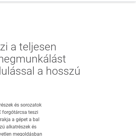
i a teljesen
szmegmunkálást
ulással a hosszú
részek és sorozatok
 forgótárcsa teszi
rakja a gépet a bal
zú alkatrészek és
yetlen megoldásban