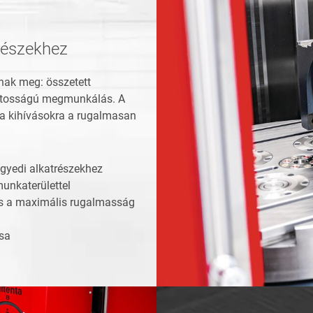
részekhez
nak meg: összetett
ontosságú megmunkálás. A
 a kihívásokra a rugalmasan
gyedi alkatrészekhez
nkaterülettel
s a maximális rugalmasság
sa