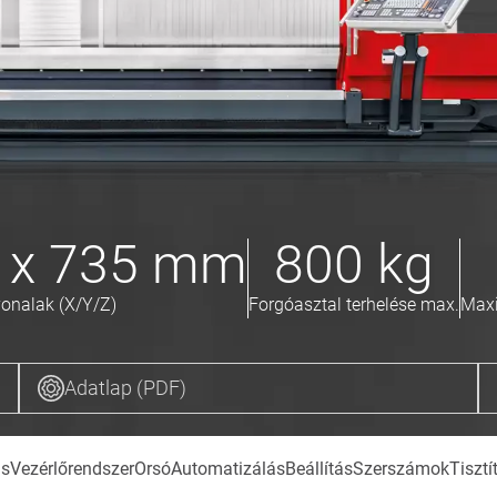
 x 735
mm
800
kg
vonalak (X/Y/Z)
Forgóasztal terhelése max.
Maxi
Adatlap (PDF)
ás
Vezérlőrendszer
Orsó
Automatizálás
Beállítás
Szerszámok
Tisztí