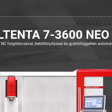
NTA 7-3600 NEO MA
rgótárcsával, betöltőnyílással és MARATHON interfésszel a HED