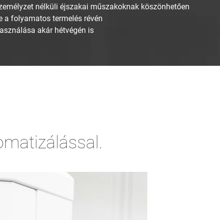
személyzet nélküli éjszakai műszakoknak köszönhetően
 a folyamatos termelés révén
asználása akár hétvégén is
omatizálással.