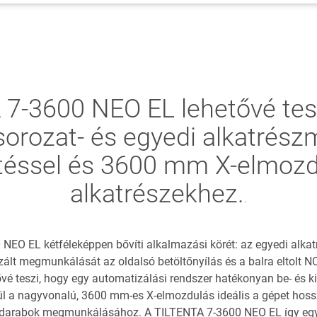
7-3600 NEO EL lehetővé tesz
sorozat- és egyedi alkatré
öltéssel és 3600 mm X-elmozd
alkatrészekhez.
.
NEO EL kétféleképpen bővíti alkalmazási körét: az egyedi alkat
zált megmunkálását az oldalsó betöltőnyílás és a balra eltolt NC
ővé teszi, hogy egy automatizálási rendszer hatékonyan be- és ki
vül a nagyvonalú, 3600 mm-es X-elmozdulás ideális a gépet hoss
arabok megmunkálásához. A TILTENTA 7-3600 NEO EL így eg