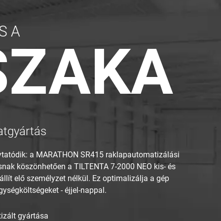
S A
SZAKA
atgyártás
lytatódik: a MARATHON SR415 raklapautomatizálási
ásnak köszönhetően a TILTENTA 7-2000 NEO kis- és
lít elő személyzet nélkül. Ez optimalizálja a gép
ységköltségeket - éjjel-nappal.
izált gyártása