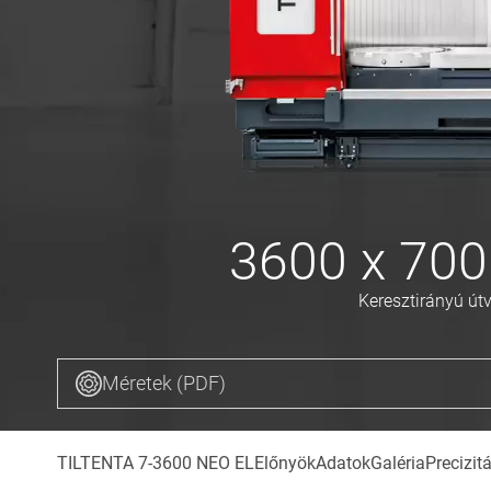
3600 x 700
Keresztirányú út
Méretek (PDF)
TILTENTA 7-3600 NEO EL
Előnyök
Adatok
Galéria
Precizit