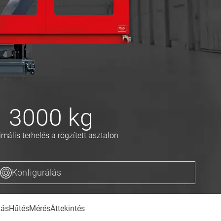
3000
kg
mális terhelés a rögzített asztalon
Konfigurálás
tás
Hűtés
Mérés
Áttekintés