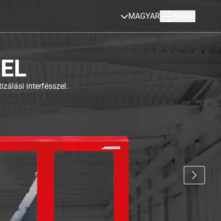
MAGYAR
MENÜ
RATHON
ELIUS automatizálásához....