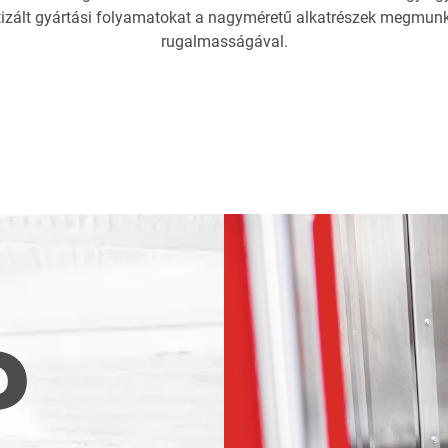
tizált gyártási folyamatokat a nagyméretű alkatrészek megmu
rugalmasságával.
P