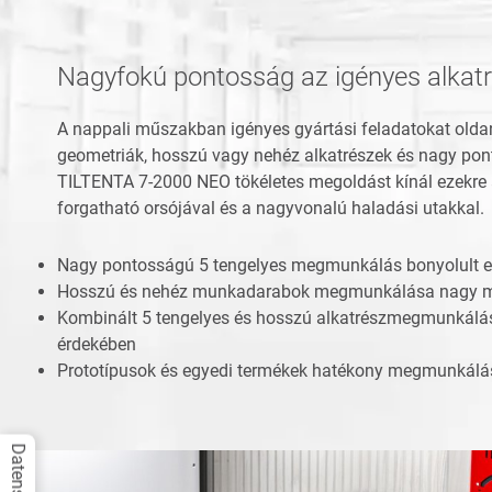
Nagyfokú pontosság az igényes alkat
A nappali műszakban igényes gyártási feladatokat olda
geometriák, hosszú vagy nehéz alkatrészek és nagy p
TILTENTA 7-2000 NEO tökéletes megoldást kínál ezekre
forgatható orsójával és a nagyvonalú haladási utakkal.
Nagy pontosságú 5 tengelyes megmunkálás bonyolult e
Hosszú és nehéz munkadarabok megmunkálása nagy mu
Kombinált 5 tengelyes és hosszú alkatrészmegmunkálá
érdekében
Prototípusok és egyedi termékek hatékony megmunkálá