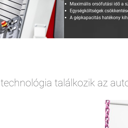
Maximális orsófutási idő a 
Egységköltségek csökkentése
A gépkapacitás hatékony kih
technológia találkozik az aut