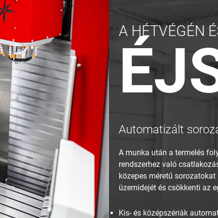
A HÉTVÉGÉN É
ÉJ
Automatizált soroz
A munka után a termelés fo
rendszerhez való csatlakoz
közepes méretű sorozatokat ál
üzemidejét és csökkenti az eg
Kis- és középszériák automat