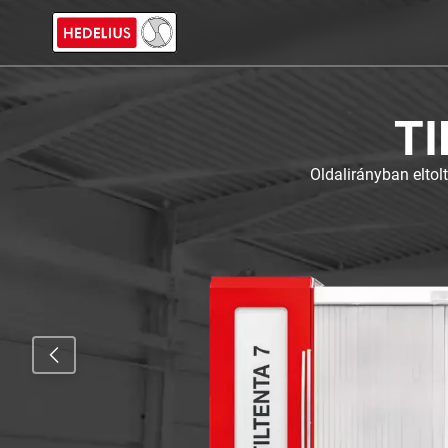
TILTE
Oldalirányban eltolt NC fo