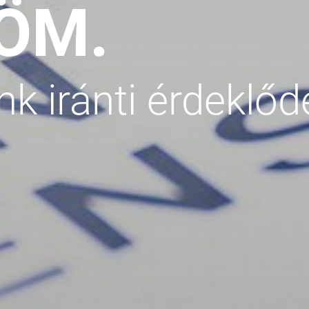
ÖM.
k iránti érdeklőd