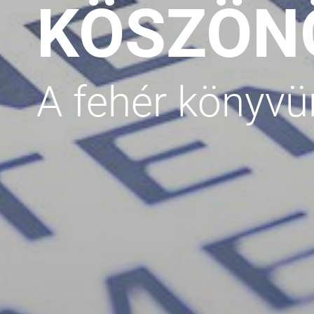
KÖSZÖN
A fehér könyvün