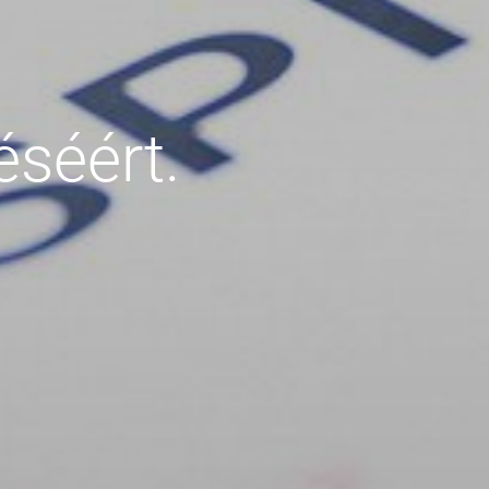
éséért.