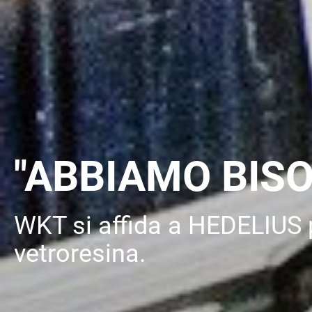
"ABBIAMO BISO
WKT si affida a HEDELIUS p
vetroresina.