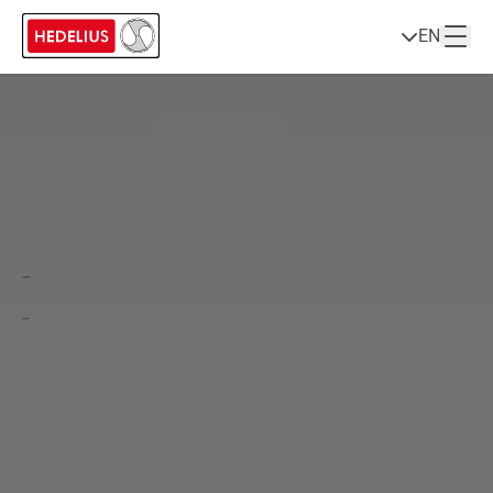
EN
-
-