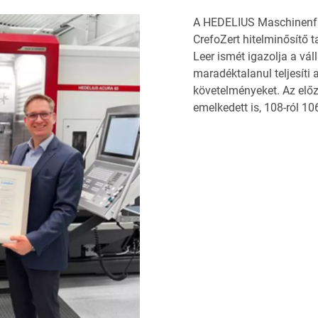
A HEDELIUS Maschinenfab
CrefoZert hitelminősítő t
Leer ismét igazolja a váll
maradéktalanul teljesít
követelményeket. Az előz
emelkedett is, 108-ról 106