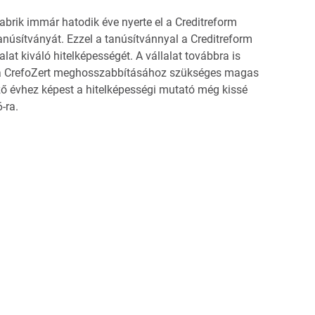
rik immár hatodik éve nyerte el a Creditreform
anúsítványát. Ezzel a tanúsítvánnyal a Creditreform
alat kiváló hitelképességét. A vállalat továbbra is
i a CrefoZert meghosszabbításához szükséges magas
ő évhez képest a hitelképességi mutató még kissé
-ra.