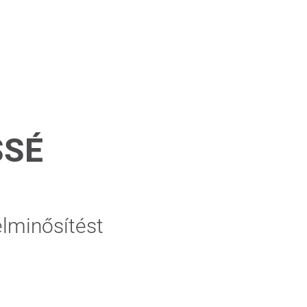
SSÉ
lminősítést