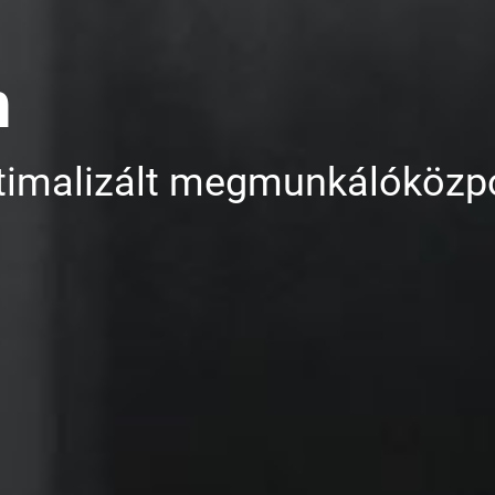
n
timalizált megmunkálóközpo