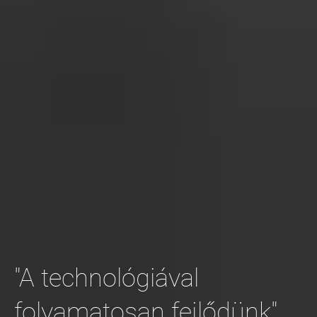
"A technológiával
folyamatosan fejlődünk"