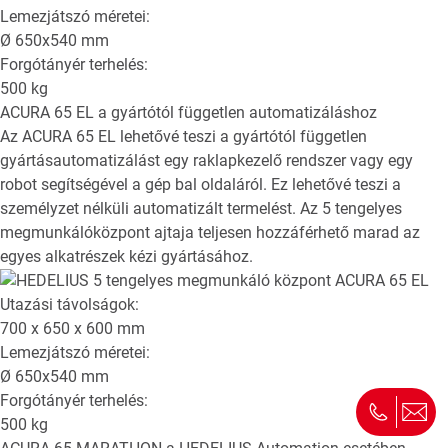
Lemezjátszó méretei:
Ø
650x540
mm
Forgótányér terhelés:
500
kg
ACURA 65 EL
a gyártótól független automatizáláshoz
Az ACURA 65 EL lehetővé teszi a gyártótól független
gyártásautomatizálást egy raklapkezelő rendszer vagy egy
robot segítségével a gép bal oldaláról. Ez lehetővé teszi a
személyzet nélküli automatizált termelést. Az 5 tengelyes
megmunkálóközpont ajtaja teljesen hozzáférhető marad az
egyes alkatrészek kézi gyártásához.
Utazási távolságok:
700 x 650 x 600
mm
Lemezjátszó méretei:
Ø
650x540
mm
Forgótányér terhelés:
500
kg