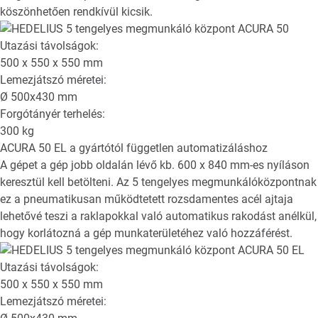
köszönhetően rendkívül kicsik.
Utazási távolságok:
500 x 550 x 550
mm
Lemezjátszó méretei:
Ø
500x430
mm
Forgótányér terhelés:
300
kg
ACURA 50 EL
a gyártótól független automatizáláshoz
A gépet a gép jobb oldalán lévő kb. 600 x 840 mm-es nyíláson
keresztül kell betölteni. Az 5 tengelyes megmunkálóközpontnak
ez a pneumatikusan működtetett rozsdamentes acél ajtaja
lehetővé teszi a raklapokkal való automatikus rakodást anélkül,
hogy korlátozná a gép munkaterületéhez való hozzáférést.
Utazási távolságok:
500 x 550 x 550
mm
Lemezjátszó méretei: