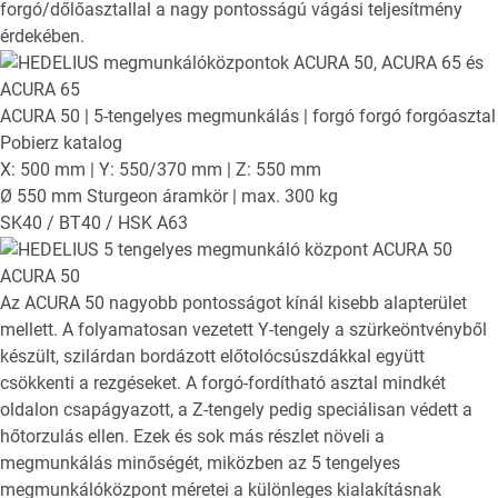
forgó/dőlőasztallal a nagy pontosságú vágási teljesítmény
érdekében.
ACURA 50
| 5-tengelyes megmunkálás | forgó forgó forgóasztal
Pobierz katalog
X: 500 mm | Y: 550/370 mm | Z: 550 mm
Ø 550 mm Sturgeon áramkör | max. 300 kg
SK40 / BT40 / HSK A63
ACURA 50
Az ACURA 50 nagyobb pontosságot kínál kisebb alapterület
mellett. A folyamatosan vezetett Y-tengely a szürkeöntvényből
készült, szilárdan bordázott előtolócsúszdákkal együtt
csökkenti a rezgéseket. A forgó-fordítható asztal mindkét
oldalon csapágyazott, a Z-tengely pedig speciálisan védett a
hőtorzulás ellen. Ezek és sok más részlet növeli a
megmunkálás minőségét, miközben az 5 tengelyes
megmunkálóközpont méretei a különleges kialakításnak