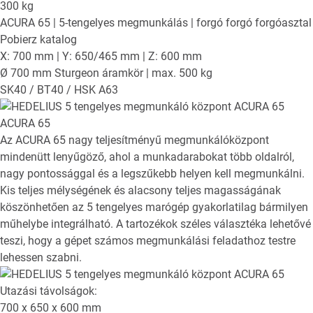
300
kg
ACURA 65
| 5-tengelyes megmunkálás | forgó forgó forgóasztal
Pobierz katalog
X: 700 mm | Y: 650/465 mm | Z: 600 mm
Ø 700 mm Sturgeon áramkör | max. 500 kg
SK40 / BT40 / HSK A63
ACURA 65
Az ACURA 65 nagy teljesítményű megmunkálóközpont
mindenütt lenyűgöző, ahol a munkadarabokat több oldalról,
nagy pontossággal és a legszűkebb helyen kell megmunkálni.
Kis teljes mélységének és alacsony teljes magasságának
köszönhetően az 5 tengelyes marógép gyakorlatilag bármilyen
műhelybe integrálható. A tartozékok széles választéka lehetővé
teszi, hogy a gépet számos megmunkálási feladathoz testre
lehessen szabni.
Utazási távolságok:
700 x 650 x 600
mm