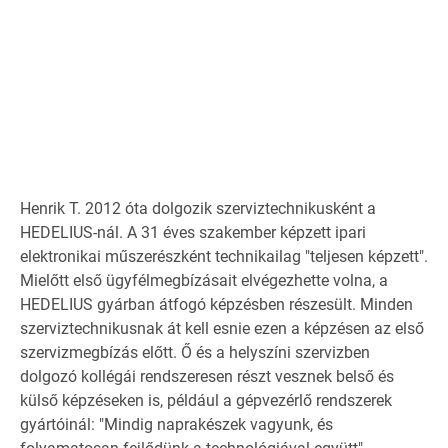
Henrik T. 2012 óta dolgozik szerviztechnikusként a
HEDELIUS-nál. A 31 éves szakember képzett ipari
elektronikai műszerészként technikailag "teljesen képzett".
Mielőtt első ügyfélmegbízásait elvégezhette volna, a
HEDELIUS gyárban átfogó képzésben részesült. Minden
szerviztechnikusnak át kell esnie ezen a képzésen az első
szervizmegbízás előtt. Ő és a helyszíni szervizben
dolgozó kollégái rendszeresen részt vesznek belső és
külső képzéseken is, például a gépvezérlő rendszerek
gyártóinál: "Mindig naprakészek vagyunk, és