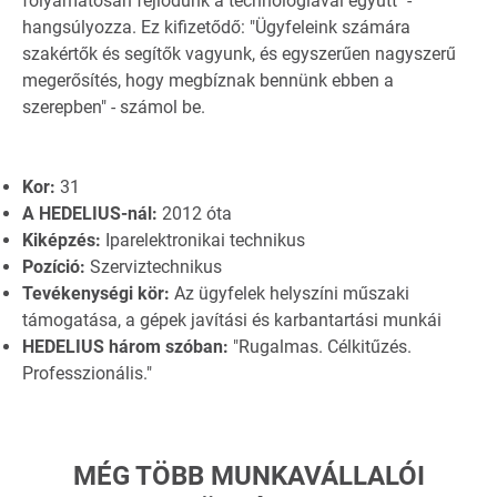
folyamatosan fejlődünk a technológiával együtt" -
hangsúlyozza. Ez kifizetődő: "Ügyfeleink számára
szakértők és segítők vagyunk, és egyszerűen nagyszerű
megerősítés, hogy megbíznak bennünk ebben a
szerepben" - számol be.
Kor:
31
A HEDELIUS-nál:
2012 óta
Kiképzés:
Iparelektronikai technikus
Pozíció:
Szerviztechnikus
Tevékenységi kör:
Az ügyfelek helyszíni műszaki
támogatása, a gépek javítási és karbantartási munkái
HEDELIUS három szóban:
"Rugalmas. Célkitűzés.
Professzionális."
MÉG TÖBB MUNKAVÁLLALÓI