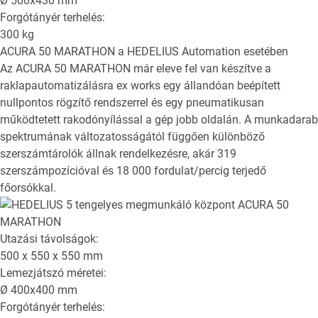
Ø
500x430
mm
Forgótányér terhelés:
300
kg
ACURA 50 MARATHON
a HEDELIUS Automation esetében
Az ACURA 50 MARATHON már eleve fel van készítve a
raklapautomatizálásra ex works egy állandóan beépített
nullpontos rögzítő rendszerrel és egy pneumatikusan
működtetett rakodónyílással a gép jobb oldalán. A munkadarab
spektrumának változatosságától függően különböző
szerszámtárolók állnak rendelkezésre, akár 319
szerszámpozícióval és 18 000 fordulat/percig terjedő
főorsókkal.
Utazási távolságok:
500 x 550 x 550
mm
Lemezjátszó méretei:
Ø
400x400
mm
Forgótányér terhelés: