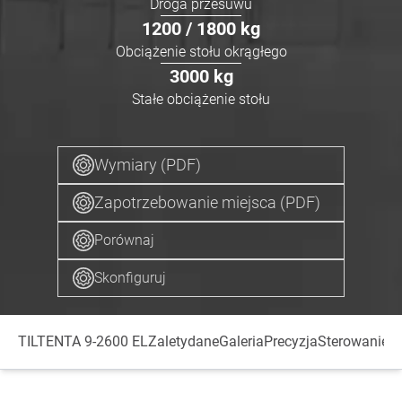
Droga przesuwu
1200 / 1800
kg
Obciążenie stołu okrągłego
3000
kg
Stałe obciążenie stołu
Wymiary (PDF)
Zapotrzebowanie miejsca (PDF)
Porównaj
Skonfiguruj
TILTENTA 9-2600 EL
Zalety
dane
Galeria
Precyzja
Sterowanie
W