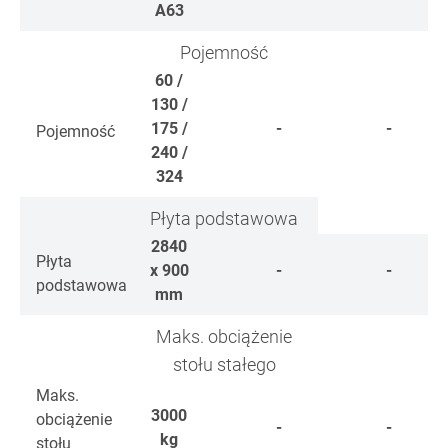
A63
Pojemność
60 /
130 /
175 /
-
-
Pojemność
240 /
324
Płyta podstawowa
2840
Płyta
x 900
-
-
podstawowa
mm
Maks. obciążenie
stołu stałego
Maks.
3000
obciążenie
-
-
kg
stołu