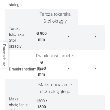
stałego
Tarcza tokarska
Stół okrągły
Tarcza
Ø
900
tokarska
-
-
mm
Stół
okrągły
Datenschutz
Draaikransdiameter
Ø
1250
-
-
Draaikransdiameter
mm
Maks. obciążenie
stołu okrągłego
Maks.
1200 /
obciążenie
1800
-
-