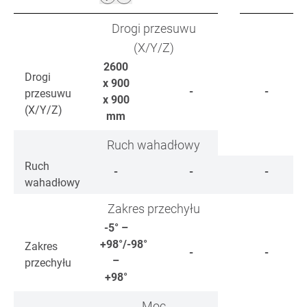
Drogi przesuwu
(X/Y/Z)
2600
Drogi
x 900
-
-
przesuwu
x 900
(X/Y/Z)
mm
Ruch wahadłowy
Ruch
-
-
-
wahadłowy
Zakres przechyłu
-5° –
+98°/-98°
Zakres
-
-
–
przechyłu
+98°
Moc