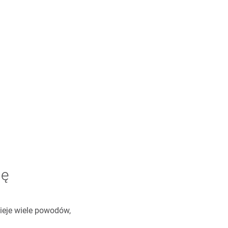
ję
ieje wiele powodów,