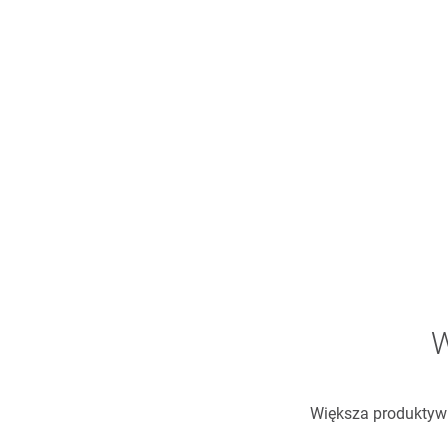
W
Większa produktywn