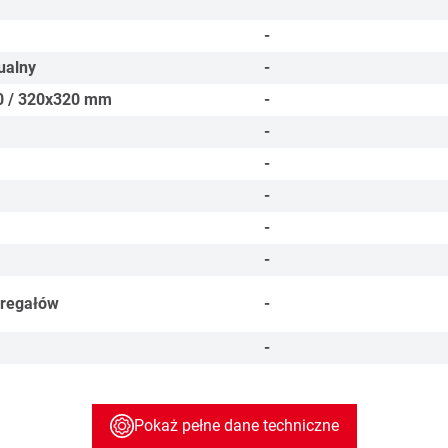
-
ualny
-
 / 320x320
mm
-
-
-
-
-
-
 regałów
-
-
Pokaż pełne dane techniczne