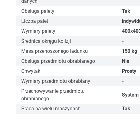
danych
Obsługa palety
Tak
Liczba palet
indywid
Wymiary palety
400x400
Średnica okręgu kolizji
-
Masa przenoszonego ładunku
150
kg
Obsługa przedmiotu obrabianego
Nie
Chwytak
Prosty
Wymiary przedmiotu obrabiany
-
Przechowywanie przedmiotu
System
obrabianego
Praca na wielu maszynach
Tak