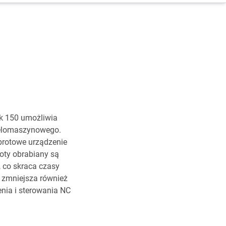
ik 150 umożliwia
ielomaszynowego.
brotowe urządzenie
oty obrabiany są
 co skraca czasy
t zmniejsza również
enia i sterowania NC