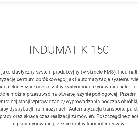
INDUMATIK 150
jako elastyczny system produkcyjny (w skrócie FMS), Indumat
yzację centrum obróbkowego, jak i automatyzację systemu w
iada elastycznie rozszerzalny system magazynowania palet i o
które można przesuwać na otwartej szynie podłogowej. Przedmi
tralnej stacji wprowadzania/wyprowadzania podczas obróbki,
zasy dystrybucji na maszynach. Automatyzacja transportu pale
i pracy oraz skraca czas realizacji zamówień. Poszczególne zlec
są koordynowane przez centralny komputer główny.