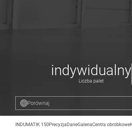
indywidualny
Liczba palet
Porównaj
INDUMATIK 150
Precyzja
Dane
Galeria
Centra obróbkowe