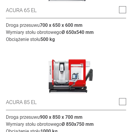
ACURA 65 EL
Droga przesuwu
700 x 650 x 600
mm
Wymiary stołu obrotowego
Ø
650x540
mm
Obciążenie stołu
500
kg
ACURA 85 EL
Droga przesuwu
900 x 850 x 700
mm
Wymiary stołu obrotowego
Ø
850x750
mm
Obciążenie stołu
1000
kg