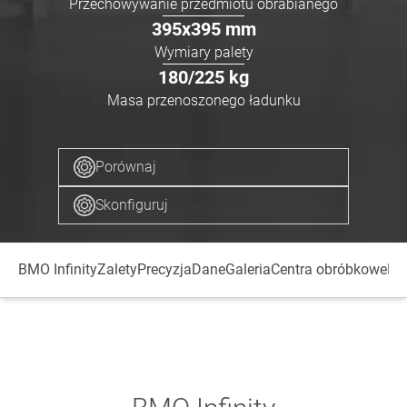
Przechowywanie przedmiotu obrabianego
395x395
mm
Wymiary palety
180/225
kg
Masa przenoszonego ładunku
Porównaj
Skonfiguruj
BMO Infinity
Zalety
Precyzja
Dane
Galeria
Centra obróbkowe
Ko