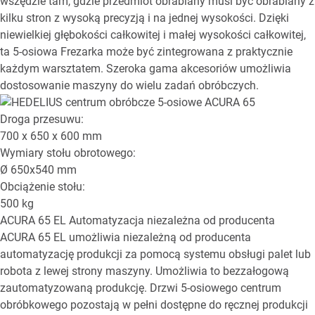
wszędzie tam, gdzie przedmiot obrabiany musi być obrabiany z
kilku stron z wysoką precyzją i na jednej wysokości. Dzięki
niewielkiej głębokości całkowitej i małej wysokości całkowitej,
ta 5-osiowa Frezarka może być zintegrowana z praktycznie
każdym warsztatem. Szeroka gama akcesoriów umożliwia
dostosowanie maszyny do wielu zadań obróbczych.
Droga przesuwu:
700 x 650 x 600
mm
Wymiary stołu obrotowego:
Ø
650x540
mm
Obciążenie stołu:
500
kg
ACURA 65 EL
Automatyzacja niezależna od producenta
ACURA 65 EL umożliwia niezależną od producenta
automatyzację produkcji za pomocą systemu obsługi palet lub
robota z lewej strony maszyny. Umożliwia to bezzałogową
zautomatyzowaną produkcję. Drzwi 5-osiowego centrum
obróbkowego pozostają w pełni dostępne do ręcznej produkcji