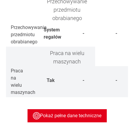
Przechowywanie
przedmiotu
obrabianego
Przechowywanie
System
-
-
przedmiotu
regałów
obrabianego
Praca na wielu
maszynach
Praca
na
Tak
-
-
wielu
maszynach
Pokaż pełne dane techniczne