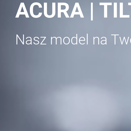
ACURA | TI
Nasz model na Twó