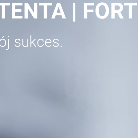
LTENTA | FOR
j sukces.