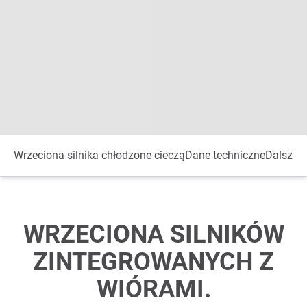
Wrzeciona silnika chłodzone cieczą
Dane techniczne
Dalsze o
WRZECIONA SILNIKÓW
ZINTEGROWANYCH Z
WIÓRAMI.