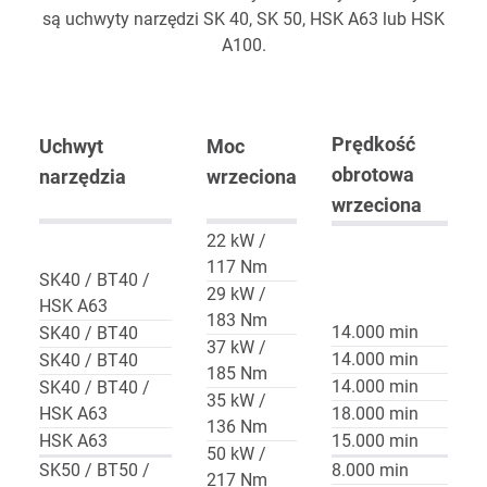
są uchwyty narzędzi SK 40, SK 50, HSK A63 lub HSK
A100.
Prędkość
Uchwyt
Moc
obrotowa
narzędzia
wrzeciona
wrzeciona
22 kW /
117 Nm
SK40 / BT40 /
29 kW /
HSK A63
183 Nm
14.000 min
SK40 / BT40
37 kW /
14.000 min
SK40 / BT40
185 Nm
14.000 min
SK40 / BT40 /
35 kW /
HSK A63
18.000 min
136 Nm
HSK A63
15.000 min
50 kW /
SK50 / BT50 /
8.000 min
217 Nm