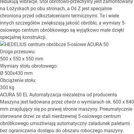
redukują wibracje. Stół obrotowo-przechylny jest zamontowany
na Łożyskach po obu stronach, a Oś Z jest specjalnie
chroniona przed odkształceniami termicznymi. Te i wiele
innych szczegółów zwiększają jakość obróbki, a wymiary 5-
osiowego centrum obróbkowego są wyjątkowo małe dzięki
specjalnej konstrukcji.
Droga przesuwu:
500 x 550 x 550
mm
Wymiary stołu obrotowego:
Ø
500x430
mm
Obciążenie stołu:
300
kg
ACURA 50 EL
Automatyzacja niezależna od producenta
Maszyna jest ładowana przez otwór o wymiarach ok. 600 x 840
mm znajdujący się po prawej stronie maszyny. Pneumatycznie
sterowane drzwi ze stali nierdzewnej 5-osiowego centrum
obróbkowego umożliwiają automatyczny załadunek paletami
bez ograniczania dostępu do obszaru roboczego maszyny.