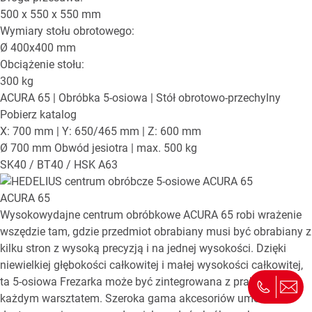
500 x 550 x 550
mm
Wymiary stołu obrotowego:
Ø
400x400
mm
Obciążenie stołu:
300
kg
ACURA 65
| Obróbka 5-osiowa | Stół obrotowo-przechylny
Pobierz katalog
X: 700 mm | Y: 650/465 mm | Z: 600 mm
Ø 700 mm Obwód jesiotra | max. 500 kg
SK40 / BT40 / HSK A63
ACURA 65
Wysokowydajne centrum obróbkowe ACURA 65 robi wrażenie
wszędzie tam, gdzie przedmiot obrabiany musi być obrabiany z
kilku stron z wysoką precyzją i na jednej wysokości. Dzięki
niewielkiej głębokości całkowitej i małej wysokości całkowitej,
ta 5-osiowa Frezarka może być zintegrowana z praktycznie
każdym warsztatem. Szeroka gama akcesoriów umożliwia