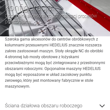
konfiguracja.
Opcjonalne akcesoria do optymalizacji procesów
przezbrajania.
Szeroka gama akcesoriów do centrów obróbkowych z
kolumnami przesuwnymi HEDELIUS znacznie rozszerza
zakres zastosowań maszyn. Stoły okrągłe NC do obróbki
4-stronnej lub mosty obrotowe z łożyskami
przeciwbieżnymi mogą być zintegrowane z przestronnymi
obszarami roboczymi. Opcjonalnie maszyny HEDELIUS
mogą być wyposażone w układ zaciskowy punktu
zerowego, który jest montowany fabrycznie w stole
maszynowym.
Ściana działowa obszaru roboczego