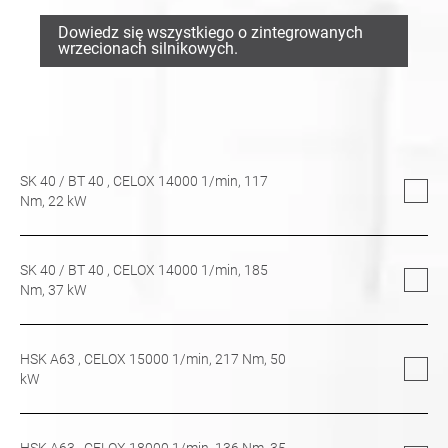
Dowiedz się wszystkiego o zintegrowanych
wrzecionach silnikowych.
SK 40
/
BT 40
, CELOX 14000 1/min,
117
Nm,
22
kW
SK 40
/
BT 40
, CELOX 14000 1/min,
185
Nm,
37
kW
HSK A63
, CELOX 15000 1/min,
217
Nm,
50
kW
HSK A63
, CELOX 18000 1/min,
136
Nm,
35