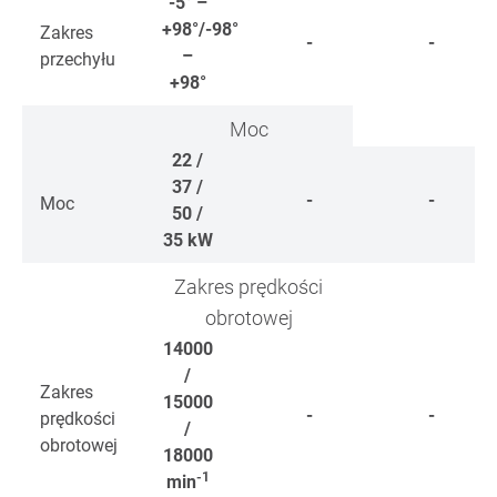
-5° –
+98°/-98°
Zakres
-
-
–
przechyłu
+98°
Moc
22 /
37 /
-
-
Moc
50 /
35
kW
Zakres prędkości
obrotowej
14000
/
Zakres
15000
-
-
prędkości
/
obrotowej
18000
-1
min