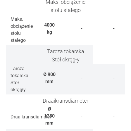
Maks. obciążenie
stołu stałego
Maks.
4000
obciążenie
-
-
kg
stołu
stałego
Tarcza tokarska
Stół okrągły
Tarcza
Ø
900
tokarska
-
-
mm
Stół
okrągły
Draaikransdiameter
Ø
1250
-
-
Draaikransdiameter
mm