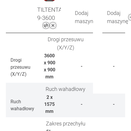
TILTENTA
Dodaj
Dodaj
9-3600
maszynę
maszynę
Drogi przesuwu
(X/Y/Z)
3600
Drogi
x 900
-
-
przesuwu
x 900
(X/Y/Z)
mm
Ruch wahadłowy
2 x
Ruch
1575
-
-
wahadłowy
mm
Zakres przechyłu