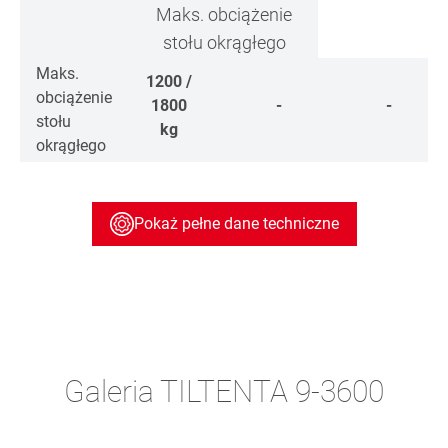
Maks. obciążenie
stołu okrągłego
Maks.
1200 /
obciążenie
1800
-
-
stołu
kg
okrągłego
Pokaż pełne dane techniczne
Galeria TILTENTA 9-3600