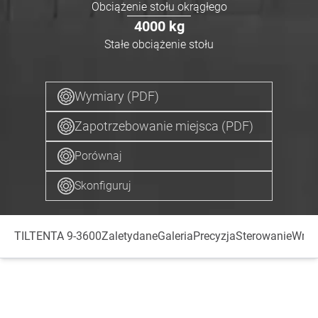
Obciążenie stołu okrągłego
4000
kg
Stałe obciążenie stołu
Wymiary (PDF)
Zapotrzebowanie miejsca (PDF)
Porównaj
Skonfiguruj
TILTENTA 9-3600
Zalety
dane
Galeria
Precyzja
Sterowanie
Wrze