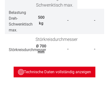
Schwenktisch max.
Belastung
500
Dreh-
-
-
kg
Schwenktisch
max.
Störkreisdurchmesser
Ø
700
-
-
Störkreisdurchmesser
mm
Technische Daten vollständig anzeigen