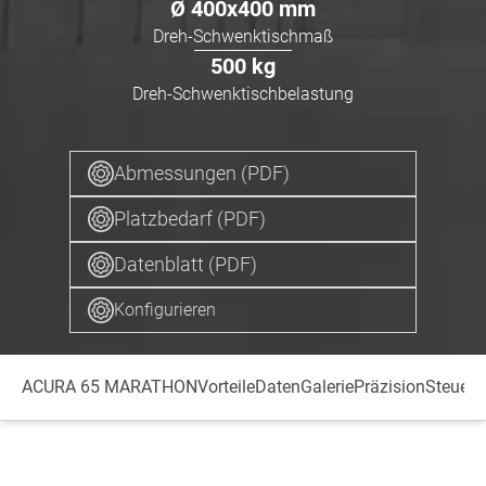
Ø
400x400
mm
Dreh-Schwenktischmaß
500
kg
Dreh-Schwenktischbelastung
Abmessungen (PDF)
Platzbedarf (PDF)
Datenblatt (PDF)
Konfigurieren
ACURA 65 MARATHON
Vorteile
Daten
Galerie
Präzision
Steueru