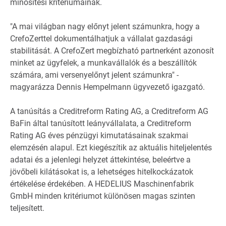
minősítési kritériumainak.
"A mai világban nagy előnyt jelent számunkra, hogy a
CrefoZerttel dokumentálhatjuk a vállalat gazdasági
stabilitását. A CrefoZert megbízható partnerként azonosít
minket az ügyfelek, a munkavállalók és a beszállítók
számára, ami versenyelőnyt jelent számunkra" -
magyarázza Dennis Hempelmann ügyvezető igazgató.
A tanúsítás a Creditreform Rating AG, a Creditreform AG
BaFin által tanúsított leányvállalata, a Creditreform
Rating AG éves pénzügyi kimutatásainak szakmai
elemzésén alapul. Ezt kiegészítik az aktuális hiteljelentés
adatai és a jelenlegi helyzet áttekintése, beleértve a
jövőbeli kilátásokat is, a lehetséges hitelkockázatok
értékelése érdekében. A HEDELIUS Maschinenfabrik
GmbH minden kritériumot különösen magas szinten
teljesített.