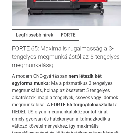
Legfrissebb hírek
FORTE
FORTE 65: Maximális rugalmasság a 3-
tengelyes megmunkálástól az 5-tengelyes
megmunkálásig
A modern CNC-gyártásban
nem létezik két
egyforma munka
: Ma a prizmatikus 3 tengelyes
megmunkálás, holnap az összetett 5 tengelyes
alkatrészek, majd a tengelyek, csövek vagy idomok
megmunkálása. A
FORTE 65 forgó/dőlőasztallal
a
HEDELIUS olyan megmunkálóközpontot kínál,
amely gyorsan és hatékonyan alkalmazkodik a
változó követelményekhez, így maximális