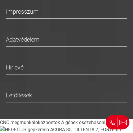
Impresszum
Adatvédelem
Hírlevél
Letöltések
CNC megmunkálóközpontok
A gépek összehasonlítása