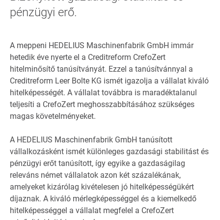
pénzügyi erő.
A meppeni HEDELIUS Maschinenfabrik GmbH immár
hetedik éve nyerte el a Creditreform CrefoZert
hitelminősítő tanúsítványát. Ezzel a tanúsítvánnyal a
Creditreform Leer Bolte KG ismét igazolja a vállalat kiváló
hitelképességét. A vállalat továbbra is maradéktalanul
teljesíti a CrefoZert meghosszabbításához szükséges
magas követelményeket.
A HEDELIUS Maschinenfabrik GmbH tanúsított
vállalkozásként ismét különleges gazdasági stabilitást és
pénzügyi erőt tanúsított, így egyike a gazdaságilag
releváns német vállalatok azon két százalékának,
amelyeket kizárólag kivételesen jó hitelképességükért
díjaznak. A kiváló mérlegképességgel és a kiemelkedő
hitelképességgel a vállalat megfelel a CrefoZert