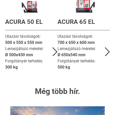
ACURA 50 EL
ACURA 65 EL
Utazási távolságok:
Utazási távolságok:
500 x 550 x 550
mm
700 x 650 x 600
mm
Lemezjátszó méretei:
Lemezjátszó méretei:
Ø
500x430
mm
Ø
650x540
mm
Forgótányér terhelés:
Forgótányér terhelés:
300
kg
500
kg
Még több hír.