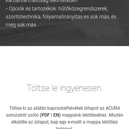
karbantarthatóság tekintetében
·
Opciók és tartozékok: hűtőközegrendszerek,
szorítótechnika, folyamatirányítás és sok más. és
még sok más
Töltse le ingyenesen.
Töltse ki az alábbi kapcsolatfelvételi űrlapot az ACURA
sorozatról szóló
(PDF | EN)
mappánk letöltéséhez. Miután
elküldte az űrlapot, kap egy e-mailt a mappa letöltési
linkjével.