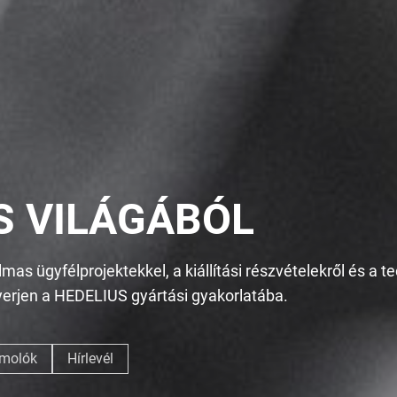
S VILÁGÁBÓL
s ügyfélprojektekkel, a kiállítási részvételekről és a te
nyerjen a HEDELIUS gyártási gyakorlatába.
ámolók
Hírlevél