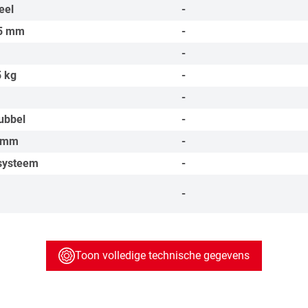
eel
-
5
mm
-
-
5
kg
-
-
ubbel
-
mm
-
systeem
-
-
Toon volledige technische gegevens