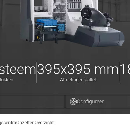
steem
395x395
mm
1
tukken
Afmetingen pallet
Configureer
gscentra
Opzetten
Overzicht