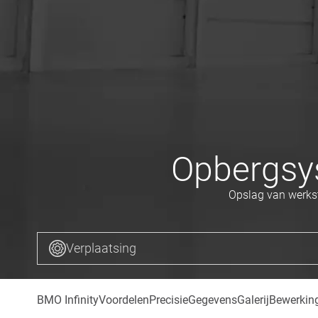
Opbergsy
Opslag van werks
Verplaatsing
BMO Infinity
Voordelen
Precisie
Gegevens
Galerij
Bewerkin