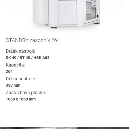
STANDBY zásobník 264
Držák nástrojů:
SK 40
/
BT 40
/
HSK A63
Kapacita:
264
Délka nástroje:
330 mm
Zástavbová plocha:
1660 x 1660 mm