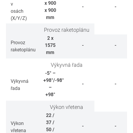
x 900
v
-
-
x 900
osách
mm
(X/Y/Z)
Provoz raketoplánu
2 x
Provoz
1575
-
-
raketoplánu
mm
Výkyvná řada
-5° –
+98°/-98°
Výkyvná
-
-
–
řada
+98°
Výkon vřetena
22 /
37 /
Výkon
-
-
50 /
vřetena