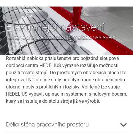
Efektivnější nastavení.
Volitelné příslušenství pro optimalizaci nastavení.
Rozsáhlá nabídka příslušenství pro pojízdná sloupová
obráběcí centra HEDELIUS výrazně rozšiřuje možnosti
použití těchto strojů. Do prostorných obráběcích ploch lze
integrovat NC otočné stoly pro čtyřstranné obrábění nebo
otočné mosty s protilehlými ložisky. Volitelně lze stroje
HEDELIUS vybavit upínacím systémem s nulovým bodem,
který se instaluje do stolu stroje již ve výrobě.
Dělící stěna pracovního prostoru