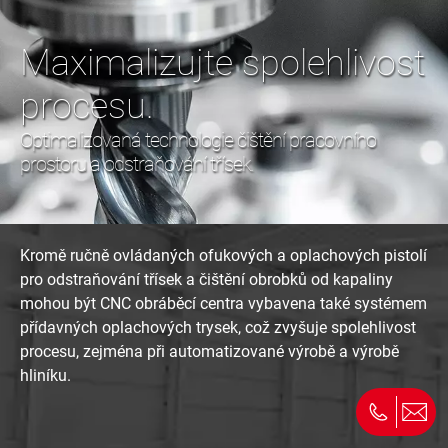
Maximalizujte spolehlivost
procesu.
Optimalizovaná technologie čištění pracovního
prostoru a odstraňování třísek.
Kromě ručně ovládaných ofukových a oplachových pistolí
pro odstraňování třísek a čištění obrobků od kapaliny
mohou být CNC obráběcí centra vybavena také systémem
přídavných oplachových trysek, což zvyšuje spolehlivost
procesu, zejména při automatizované výrobě a výrobě
hliníku.