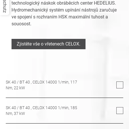
Datenschutz
technologický náskok obráběcích center HEDELIUS.
Hydromechanický systém upínání nástrojů zaručuje
ve spojení s rozhraním HSK maximální tuhost a
souosost.
Zjistěte vše o vřetenech CELOX.
SK 40
/
BT 40
, CELOX 14000 1/min,
117
Nm,
22
kW
SK 40
/
BT 40
, CELOX 14000 1/min,
185
Nm,
37
kW