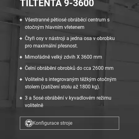
TILTENTA 9-3600
Všestranné pětiosé obráběcí centrum s
otočným hlavním vřetenem
Čtyři osy v nástroji a jedna osa v obrobku
pro maximální přesnost.
Mimořádně velký zdvih X 3600 mm
Čelní obrábění obrobků do cca 2600 mm
Volitelně s integrovaným těžkým otočným
stolem (zatížení stolu až 1800 kg).
3 a 5osé obrábění v kyvadlovém režimu
volitelně
Konfigurace stroje