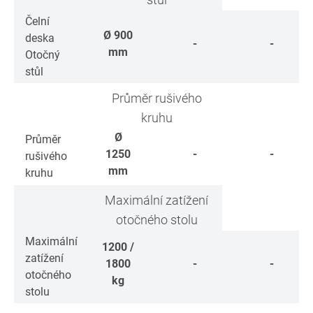
Čelní
Ø
900
deska
-
-
mm
Otočný
stůl
Průměr rušivého
kruhu
Ø
Průměr
1250
-
-
rušivého
mm
kruhu
Maximální zatížení
otočného stolu
Maximální
1200 /
zatížení
1800
-
-
otočného
kg
stolu