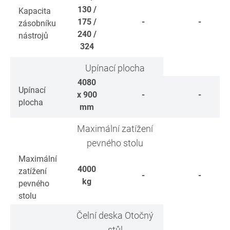
130 /
Kapacita
175 /
-
-
zásobníku
240 /
nástrojů
324
Upínací plocha
4080
Upínací
x 900
-
-
plocha
mm
Maximální zatížení
pevného stolu
Maximální
4000
zatížení
-
-
kg
pevného
stolu
Čelní deska Otočný
stůl