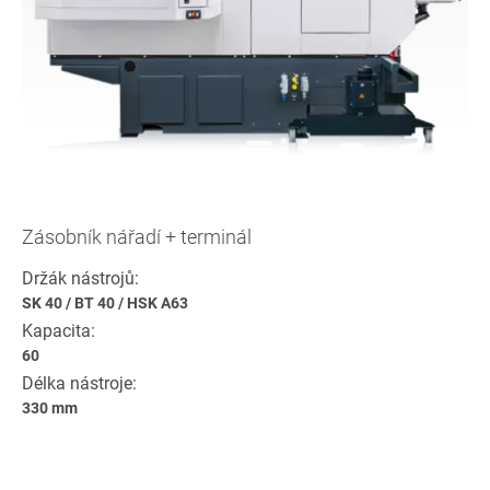
Zásobník nářadí + terminál
Držák nástrojů:
SK 40
/
BT 40
/
HSK A63
Kapacita:
60
Délka nástroje:
330 mm