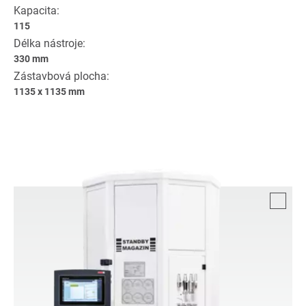
Kapacita:
115
Délka nástroje:
330 mm
Zástavbová plocha:
1135 x 1135 mm