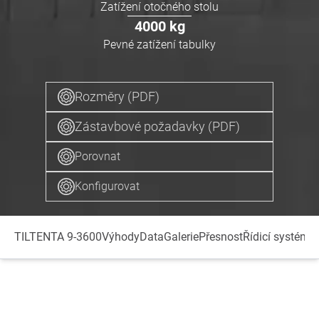
Zatížení otočného stolu
4000
kg
Pevné zatížení tabulky
Rozměry (PDF)
Zástavbové požadavky (PDF)
Porovnat
Konfigurovat
TILTENTA 9-3600
Výhody
Data
Galerie
Přesnost
Řídicí systém
V