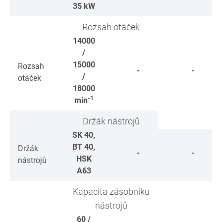
35
kW
Rozsah otáček
14000
/
15000
Rozsah
-
-
/
otáček
18000
-1
min
Držák nástrojů
SK 40,
BT 40,
Držák
-
-
HSK
nástrojů
A63
Kapacita zásobníku
nástrojů
60 /