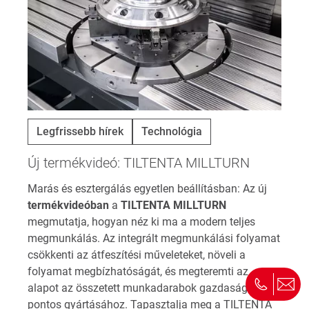
Legfrissebb hírek
Technológia
Új termékvideó: TILTENTA MILLTURN
Marás és esztergálás egyetlen beállításban: Az új
termékvideóban
a
TILTENTA MILLTURN
megmutatja, hogyan néz ki ma a modern teljes
megmunkálás. Az integrált megmunkálási folyamat
csökkenti az átfeszítési műveleteket, növeli a
folyamat megbízhatóságát, és megteremti az
alapot az összetett munkadarabok gazdaságos és
pontos gyártásához. Tapasztalja meg a TILTENTA