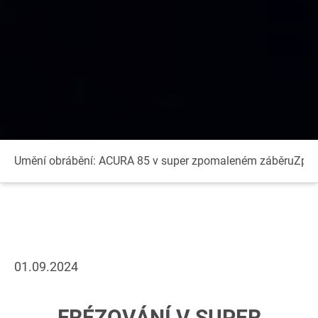
Umění obrábění: ACURA 85 v super zpomaleném záběru
Zpom
01.09.2024
FRÉZOVÁNÍ V SUPER