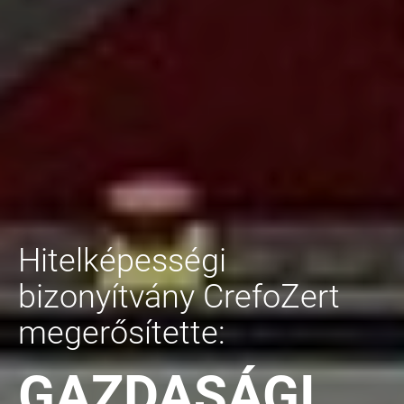
Hitelképességi
bizonyítvány CrefoZert
megerősítette:
GAZDASÁGI