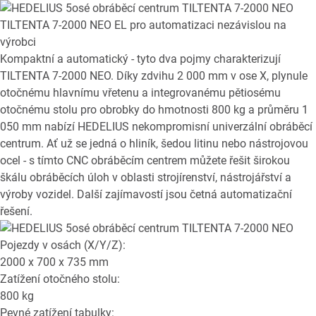
TILTENTA 7-2000 NEO EL
pro automatizaci nezávislou na
výrobci
Kompaktní a automatický - tyto dva pojmy charakterizují
TILTENTA 7-2000 NEO. Díky zdvihu 2 000 mm v ose X, plynule
otočnému hlavnímu vřetenu a integrovanému pětiosému
otočnému stolu pro obrobky do hmotnosti 800 kg a průměru 1
050 mm nabízí HEDELIUS nekompromisní univerzální obráběcí
centrum. Ať už se jedná o hliník, šedou litinu nebo nástrojovou
ocel - s tímto CNC obráběcím centrem můžete řešit širokou
škálu obráběcích úloh v oblasti strojírenství, nástrojářství a
výroby vozidel. Další zajímavostí jsou četná automatizační
řešení.
Pojezdy v osách (X/Y/Z):
2000 x 700 x 735
mm
Zatížení otočného stolu:
800
kg
Pevné zatížení tabulky: