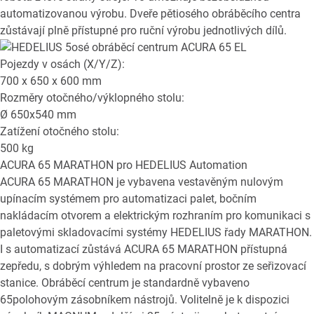
automatizovanou výrobu. Dveře pětiosého obráběcího centra
zůstávají plně přístupné pro ruční výrobu jednotlivých dílů.
Pojezdy v osách (X/Y/Z):
700 x 650 x 600
mm
Rozměry otočného/výklopného stolu:
Ø
650x540
mm
Zatížení otočného stolu:
500
kg
ACURA 65 MARATHON
pro HEDELIUS Automation
ACURA 65 MARATHON je vybavena vestavěným nulovým
upínacím systémem pro automatizaci palet, bočním
nakládacím otvorem a elektrickým rozhraním pro komunikaci s
paletovými skladovacími systémy HEDELIUS řady MARATHON.
I s automatizací zůstává ACURA 65 MARATHON přístupná
zepředu, s dobrým výhledem na pracovní prostor ze seřizovací
stanice. Obráběcí centrum je standardně vybaveno
65polohovým zásobníkem nástrojů. Volitelně je k dispozici