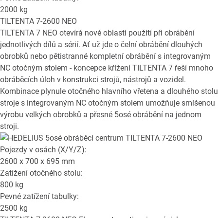
2000
kg
TILTENTA 7-2600 NEO
TILTENTA 7 NEO otevírá nové oblasti použití při obrábění
jednotlivých dílů a sérií. Ať už jde o čelní obrábění dlouhých
obrobků nebo pětistranné kompletní obrábění s integrovaným
NC otočným stolem - koncepce křížení TILTENTA 7 řeší mnoho
obráběcích úloh v konstrukci strojů, nástrojů a vozidel.
Kombinace plynule otočného hlavního vřetena a dlouhého stolu
stroje s integrovaným NC otočným stolem umožňuje smíšenou
výrobu velkých obrobků a přesné 5osé obrábění na jednom
stroji.
Pojezdy v osách (X/Y/Z):
2600 x 700 x 695
mm
Zatížení otočného stolu:
800
kg
Pevné zatížení tabulky:
2500
kg