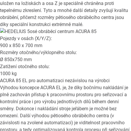
uložen na ložiskách a osa Z je speciálně chráněna proti
tepelnému zkreslení. Tyto a mnohé další detaily zvyšují kvalitu
obrábění, přičemž rozměry pětiosého obráběcího centra jsou
díky speciální konstrukci extrémně malé.
Pojezdy v osách (X/Y/Z):
900 x 850 x 700
mm
Rozměry otočného/výklopného stolu:
Ø
850x750
mm
Zatížení otočného stolu:
1000
kg
ACURA 85 EL
pro automatizaci nezávislou na výrobci
Výhodou koncepce ACURA EL je, že díky bočnímu nakládání je
plně zachován přístup k pracovnímu prostoru pro seřizovací a
kontrolní práce i pro výrobu jednotlivých dílů během denní
směny. Dokonce i nakládání stroje jeřábem je možné bez
omezení. Další výhodou pětiosého obráběcího centra (v
závislosti na zvolené automatizaci) je viditelnost pracovního
prostoru, a tedy optimalizovaná kontrola procesu při seřizování