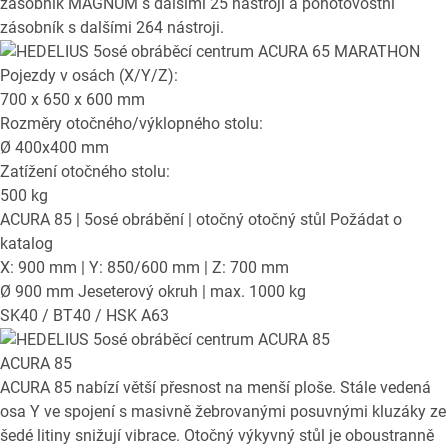
zásobník MAGNUM s dalšími 25 nástroji a pohotovostní
zásobník s dalšími 264 nástroji.
Pojezdy v osách (X/Y/Z):
700 x 650 x 600
mm
Rozměry otočného/výklopného stolu:
Ø
400x400
mm
Zatížení otočného stolu:
500
kg
ACURA 85
| 5osé obrábění | otočný otočný stůl
Požádat o
katalog
X: 900 mm | Y: 850/600 mm | Z: 700 mm
Ø 900 mm Jeseterový okruh | max. 1000 kg
SK40 / BT40 / HSK A63
ACURA 85
ACURA 85 nabízí větší přesnost na menší ploše. Stále vedená
osa Y ve spojení s masivně žebrovanými posuvnými kluzáky ze
šedé litiny snižují vibrace. Otočný výkyvný stůl je oboustranně