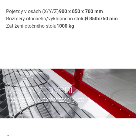
Pojezdy v osách (X/Y/Z)
900 x 850 x 700
mm
Rozměry otočného/výklopného stolu
Ø
850x750
mm
Zatížení otočného stolu
1000
kg
Další vybavení.
Rozšiřte svůj automatizační systém.