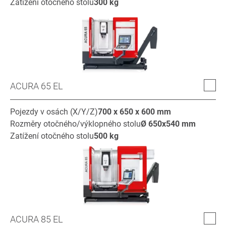
Zatížení otočného stolu
300
kg
ACURA 65 EL
Pojezdy v osách (X/Y/Z)
700 x 650 x 600
mm
Rozměry otočného/výklopného stolu
Ø
650x540
mm
Zatížení otočného stolu
500
kg
ACURA 85 EL