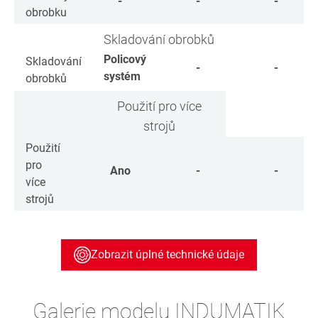
-
-
-
obrobku
Skladování obrobků
Policový
Skladování
-
-
systém
obrobků
Použití pro více
strojů
Použití
pro
Ano
-
-
více
strojů
Zobrazit úplné technické údaje
Galerie modelu INDUMATIK