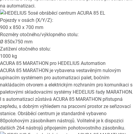
na automatizaci.
Pojezdy v osách (X/Y/Z):
900 x 850 x 700
mm
Rozměry otočného/výklopného stolu:
Ø
850x750
mm
Zatížení otočného stolu:
1000
kg
ACURA 85 MARATHON
pro HEDELIUS Automation
ACURA 85 MARATHON je vybavena vestavěným nulovým
upínacím systémem pro automatizaci palet, bočním
nakládacím otvorem a elektrickým rozhraním pro komunikaci s
paletovými skladovacími systémy HEDELIUS řady MARATHON.
I s automatizací zůstává ACURA 85 MARATHON přístupná
zepředu, s dobrým výhledem na pracovní prostor ze seřizovací
stanice. Obráběcí centrum je standardně vybaveno
80polohovým zásobníkem nástrojů. Volitelně je k dispozici
dalších 264 nástrojů připojením pohotovostního zásobníku.