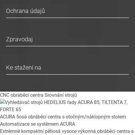
Ochrana údajů
Zpravodaj
Ke stažení na
CNC obráběcí centra
Srovnání strojů
ACURA
5osá obráběcí centra s otočným/náklopným stolem
Automatizace se systémem ACURA
Extrémně kompaktní pětiosá vysoce výkonná obráběcí centra s