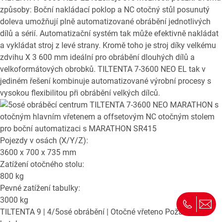
způsoby: Boční nakládací poklop a NC otočný stůl posunutý
doleva umožňují plně automatizované obrábění jednotlivých
dílů a sérií. Automatizační systém tak může efektivně nakládat
a vykládat stroj z levé strany. Kromě toho je stroj díky velkému
zdvihu X 3 600 mm ideální pro obrábění dlouhých dílů a
velkoformátových obrobků. TILTENTA 7-3600 NEO EL tak v
jediném řešení kombinuje automatizované výrobní procesy s
vysokou flexibilitou při obrábění velkých dílců.
Pojezdy v osách (X/Y/Z):
3600 x 700 x 735
mm
Zatížení otočného stolu:
800
kg
Pevné zatížení tabulky:
3000
kg
TILTENTA 9
| 4/5osé obrábění | Otočné vřeteno
Požádat o