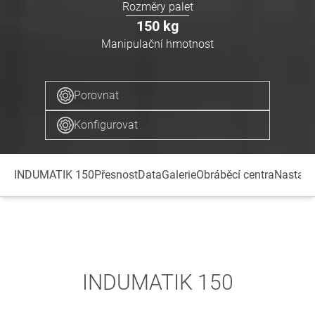
Rozměry palet
150
kg
Manipulační hmotnost
Porovnat
Konfigurovat
INDUMATIK 150
Přesnost
Data
Galerie
Obráběcí centra
Nastave
INDUMATIK 150