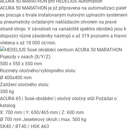
ACURA 50 MARATHON
pro HEDELIUS Automation
ACURA 50 MARATHON je již připravena na automatizaci palet
ex pracuje s trvale instalovaným nulovým upínacím systémem
a pneumaticky ovládaným nakládacím otvorem na pravé
straně stroje. V závislosti na variabilitě spektra obrobků jsou k
dispozici různé zásobníky nástrojů s až 319 pozicemi a hlavní
vřetena s až 18 000 ot/min.
Pojezdy v osách (X/Y/Z):
500 x 550 x 550
mm
Rozměry otočného/výklopného stolu:
Ø
400x400
mm
Zatížení otočného stolu:
300
kg
ACURA 65
| 5osé obrábění | otočný otočný stůl
Požádat o
katalog
X: 700 mm | Y: 650/465 mm | Z: 600 mm
Ø 700 mm Jeseterový okruh | max. 500 kg
SK40 / BT40 / HSK A63