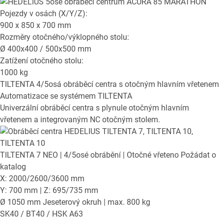
Pojezdy v osách (X/Y/Z):
900 x 850 x 700
mm
Rozměry otočného/výklopného stolu:
Ø
400x400 / 500x500
mm
Zatížení otočného stolu:
1000
kg
TILTENTA
4/5osá obráběcí centra s otočným hlavním vřetenem
Automatizace se systémem TILTENTA
Univerzální obráběcí centra s plynule otočným hlavním
vřetenem a integrovaným NC otočným stolem.
TILTENTA 7 NEO
| 4/5osé obrábění | Otočné vřeteno
Požádat o
katalog
X: 2000/2600/3600 mm
Y: 700 mm | Z: 695/735 mm
Ø 1050 mm Jeseterový okruh | max. 800 kg
SK40 / BT40 / HSK A63