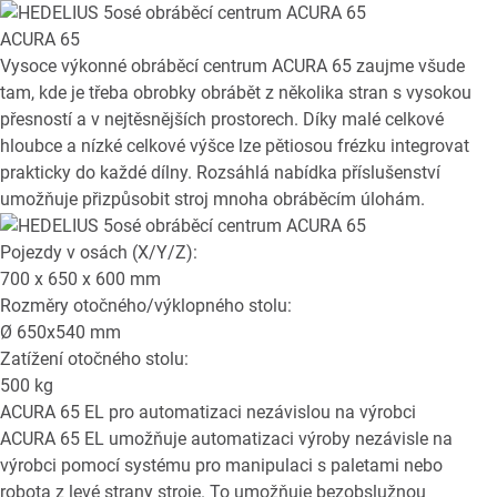
ACURA 65
Vysoce výkonné obráběcí centrum ACURA 65 zaujme všude
tam, kde je třeba obrobky obrábět z několika stran s vysokou
přesností a v nejtěsnějších prostorech. Díky malé celkové
hloubce a nízké celkové výšce lze pětiosou frézku integrovat
prakticky do každé dílny. Rozsáhlá nabídka příslušenství
umožňuje přizpůsobit stroj mnoha obráběcím úlohám.
Pojezdy v osách (X/Y/Z):
700 x 650 x 600
mm
Rozměry otočného/výklopného stolu:
Ø
650x540
mm
Zatížení otočného stolu:
500
kg
ACURA 65 EL
pro automatizaci nezávislou na výrobci
ACURA 65 EL umožňuje automatizaci výroby nezávisle na
výrobci pomocí systému pro manipulaci s paletami nebo
robota z levé strany stroje. To umožňuje bezobslužnou