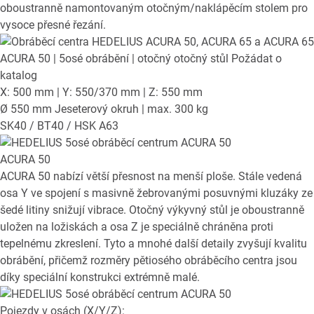
oboustranně namontovaným otočným/naklápěcím stolem pro
vysoce přesné řezání.
ACURA 50
| 5osé obrábění | otočný otočný stůl
Požádat o
katalog
X: 500 mm | Y: 550/370 mm | Z: 550 mm
Ø 550 mm Jeseterový okruh | max. 300 kg
SK40 / BT40 / HSK A63
ACURA 50
ACURA 50 nabízí větší přesnost na menší ploše. Stále vedená
osa Y ve spojení s masivně žebrovanými posuvnými kluzáky ze
šedé litiny snižují vibrace. Otočný výkyvný stůl je oboustranně
uložen na ložiskách a osa Z je speciálně chráněna proti
tepelnému zkreslení. Tyto a mnohé další detaily zvyšují kvalitu
obrábění, přičemž rozměry pětiosého obráběcího centra jsou
díky speciální konstrukci extrémně malé.
Pojezdy v osách (X/Y/Z):