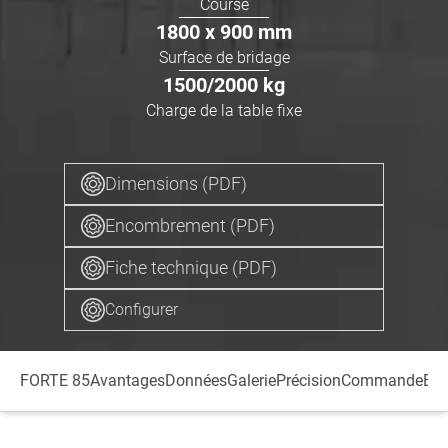
Course
1800 x 900
mm
Surface de bridage
1500/2000
kg
Charge de la table fixe
Dimensions (PDF)
Encombrement (PDF)
Fiche technique (PDF)
Configurer
FORTE 85
Avantages
Données
Galerie
Précision
Commande
Bro