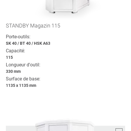
STANDBY Magazin 115
Porte-outils:
SK 40
/
BT 40
/
HSK A63
Capacité:
115
Longueur d'outil:
330 mm
Surface de base:
1135 x 1135 mm