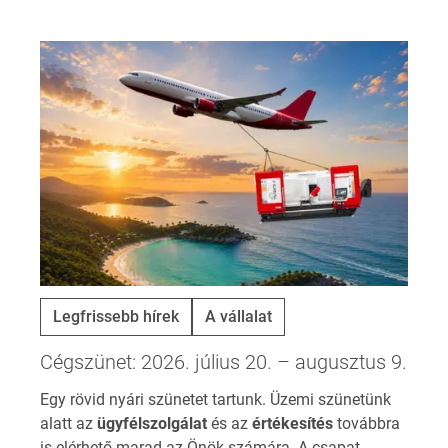
Legfrissebb hírek
A vállalat
Cégszünet: 2026. július 20. – augusztus 9.
Egy rövid nyári szünetet tartunk. Üzemi szünetünk
alatt az
ügyfélszolgálat
és az
értékesítés
továbbra
is elérhető marad az Önök számára. A csapat