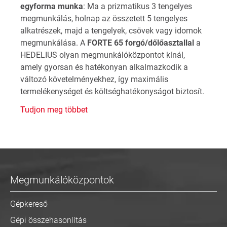
egyforma munka
: Ma a prizmatikus 3 tengelyes
megmunkálás, holnap az összetett 5 tengelyes
alkatrészek, majd a tengelyek, csövek vagy idomok
megmunkálása. A
FORTE 65 forgó/dőlőasztallal
a
HEDELIUS olyan megmunkálóközpontot kínál,
amely gyorsan és hatékonyan alkalmazkodik a
változó követelményekhez, így maximális
termelékenységet és költséghatékonyságot biztosít.
Tudjon meg többet
Megmunkálóközpontok
Gépkereső
Gépi összehasonlítás