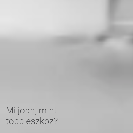
Mi jobb, mint
több eszköz?