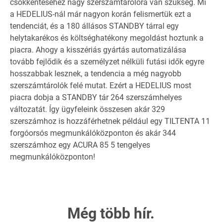
csökkentéséhez nagy szerszámtárolóra van szükség. Mi
a HEDELIUS-nál már nagyon korán felismertük ezt a
tendenciát, és a 180 állásos STANDBY tárral egy
helytakarékos és költséghatékony megoldást hoztunk a
piacra. Ahogy a kisszériás gyártás automatizálása
tovább fejlődik és a személyzet nélküli futási idők egyre
hosszabbak lesznek, a tendencia a még nagyobb
szerszámtárolók felé mutat. Ezért a HEDELIUS most
piacra dobja a STANDBY tár 264 szerszámhelyes
változatát. Így ügyfeleink összesen akár 329
szerszámhoz is hozzáférhetnek például egy TILTENTA 11
forgóorsós megmunkálóközponton és akár 344
szerszámhoz egy ACURA 85 5 tengelyes
megmunkálóközponton!
Még több hír.