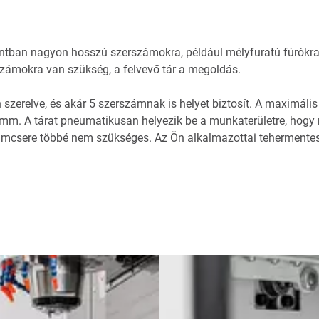
an nagyon hosszú szerszámokra, például mélyfuratú fúrókra
zámokra van szükség, a felvevő tár a megoldás.
van szerelve, és akár 5 szerszámnak is helyet biztosít. A maxim
m. A tárat pneumatikusan helyezik be a munkaterületre, hogy 
zámcsere többé nem szükséges. Az Ön alkalmazottai tehermentes