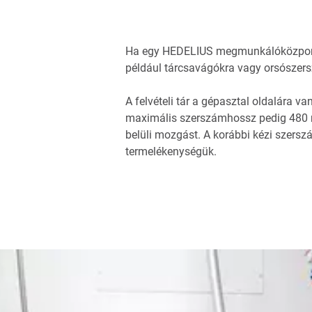
Ha egy HEDELIUS megmunkálóközpontb
például tárcsavágókra vagy orsószers
A felvételi tár a gépasztal oldalára 
maximális szerszámhossz pedig 480 m
belüli mozgást. A korábbi kézi szers
termelékenységük.