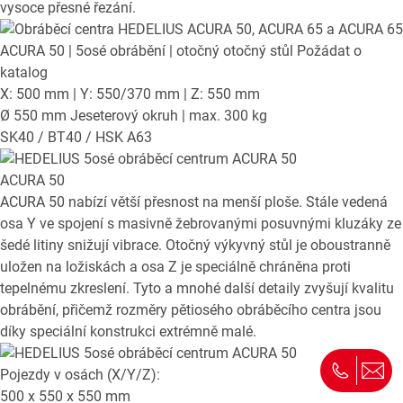
vysoce přesné řezání.
ACURA 50
| 5osé obrábění | otočný otočný stůl
Požádat o
katalog
X: 500 mm | Y: 550/370 mm | Z: 550 mm
Ø 550 mm Jeseterový okruh | max. 300 kg
SK40 / BT40 / HSK A63
ACURA 50
ACURA 50 nabízí větší přesnost na menší ploše. Stále vedená
osa Y ve spojení s masivně žebrovanými posuvnými kluzáky ze
šedé litiny snižují vibrace. Otočný výkyvný stůl je oboustranně
uložen na ložiskách a osa Z je speciálně chráněna proti
tepelnému zkreslení. Tyto a mnohé další detaily zvyšují kvalitu
obrábění, přičemž rozměry pětiosého obráběcího centra jsou
díky speciální konstrukci extrémně malé.
Pojezdy v osách (X/Y/Z):
500 x 550 x 550
mm