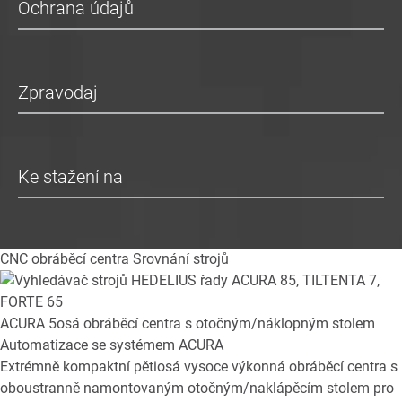
Ochrana údajů
Zpravodaj
Ke stažení na
CNC obráběcí centra
Srovnání strojů
ACURA
5osá obráběcí centra s otočným/náklopným stolem
Automatizace se systémem ACURA
Extrémně kompaktní pětiosá vysoce výkonná obráběcí centra s
oboustranně namontovaným otočným/naklápěcím stolem pro