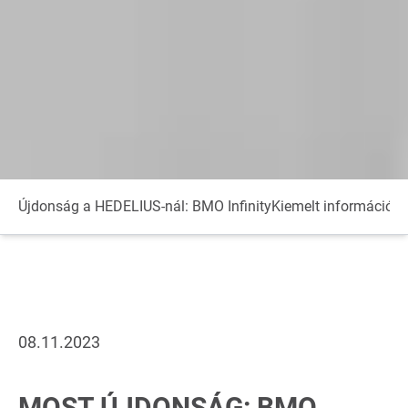
Újdonság a HEDELIUS-nál: BMO Infinity
Kiemelt információk
P
08.11.2023
MOST ÚJDONSÁG: BMO