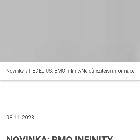
Novinky v HEDELIUS: BMO Infinity
Nejdůležitější informace
Př
08.11.2023
NOVINKA: BMO INFINITY.