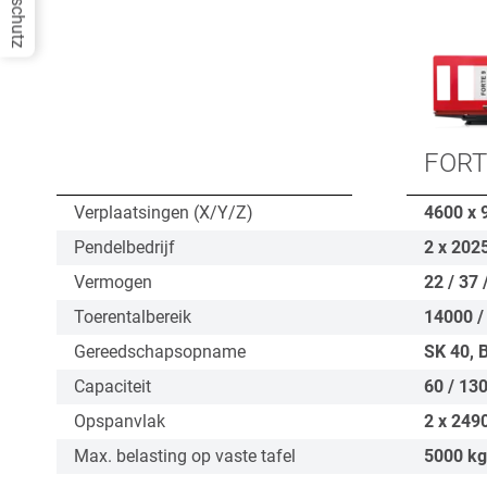
Datenschutz
FORT
Verplaatsingen (X/Y/Z)
4600 x 
Pendelbedrijf
2 x 202
Vermogen
22 / 37 
Toerentalbereik
14000 /
Gereedschapsopname
SK 40, 
Capaciteit
60 / 130
Opspanvlak
2 x 249
Max. belasting op vaste tafel
5000
kg