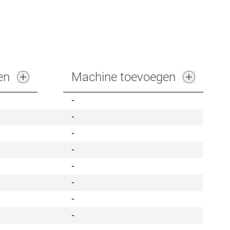
en
Machine toevoegen
-
-
-
-
-
-
-
-