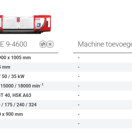
E 9-4600
Machine toevoeg
900 x 1005
mm
-
5
mm
-
/ 50 / 35
kW
-
-1
 15000 / 18000
min
-
BT 40, HSK A63
-
 / 175 / 240 / 324
-
0 x 900
mm
-
-