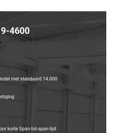
 9-4600
pindel met standaard 14.000
stiging
or korte Span-tot-span-tijd