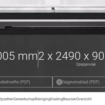
1005
mm
2 x 2490 x 9
Opspanvlak
ebehoefte (PDF)
Gegevensblad (PDF)
Opzetten
Gereedschap
Reiniging
Koeling
Beurzen
Overzicht