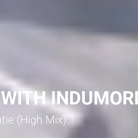
 WITH INDUMOR
tie (High Mix).