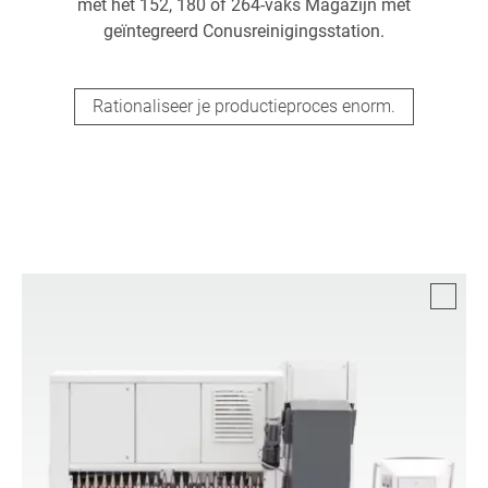
met het 152, 180 of 264-vaks Magazijn met
geïntegreerd Conusreinigingsstation.
Rationaliseer je productieproces enorm.