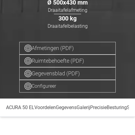
Ø
500x430
mm
Draaitafelafmeting
300
kg
Draaitafelbelasting
Afmetingen (PDF)
Ruimtebehoefte (PDF)
Gegevensblad (PDF)
Configureer
ACURA 50 EL
Voordelen
Gegevens
Galerij
Precisie
Besturing
Spil