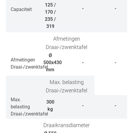
125 /
-
-
Capaciteit
170 /
235 /
319
Afmetingen
Draai-/zwenktafel
Ø
Afmetingen
500x430
-
-
Draai-/zwenktafel
mm
Max. belasting
Draai-/zwenktafel
Max.
300
-
-
belasting
kg
Draai-/zwenktafel
Draaikransdiameter