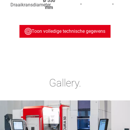
Ø
550
-
-
Draaikransdiameter
mm
Toon volledige technische gegevens
Gallery.