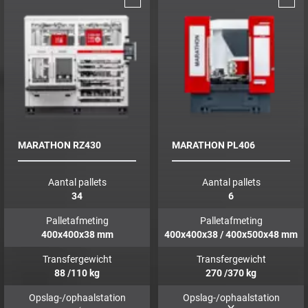
MARATHON RZ430
MARATHON PL406
Aantal pallets
Aantal pallets
34
6
Palletafmeting
Palletafmeting
400x400x38
mm
400x400x38 / 400x500x48
mm
Transfergewicht
Transfergewicht
88
/110
kg
270
/370
kg
Opslag-/ophaalstation
Opslag-/ophaalstation