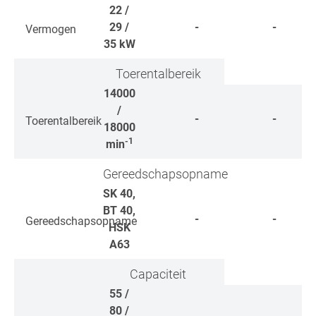
22 /
29 /
-
-
Vermogen
35
kW
Toerentalbereik
14000
/
-
-
Toerentalbereik
18000
-1
min
Gereedschapsopname
SK 40,
BT 40,
-
-
Gereedschapsopname
HSK
A63
Capaciteit
55 /
80 /