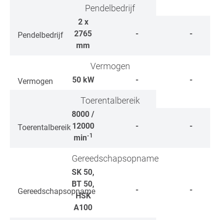
Pendelbedrijf
2 x
2765
-
-
Pendelbedrijf
mm
Vermogen
50
kW
-
-
Vermogen
Toerentalbereik
8000 /
12000
-
-
Toerentalbereik
-1
min
Gereedschapsopname
SK 50,
BT 50,
-
-
Gereedschapsopname
HSK
A100