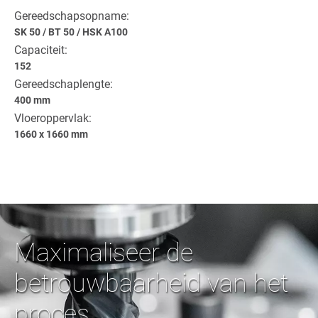
Gereedschapsopname:
SK 50
/
BT 50
/
HSK A100
Capaciteit:
152
Gereedschaplengte:
400 mm
Vloeroppervlak:
1660 x 1660 mm
Maximaliseer de
betrouwbaarheid van het
proces.