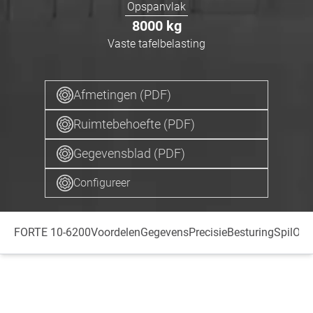
Opspanvlak
8000
kg
Vaste tafelbelasting
Afmetingen (PDF)
Ruimtebehoefte (PDF)
Gegevensblad (PDF)
Configureer
FORTE 10-6200
Voordelen
Gegevens
Precisie
Besturing
Spil
Opz