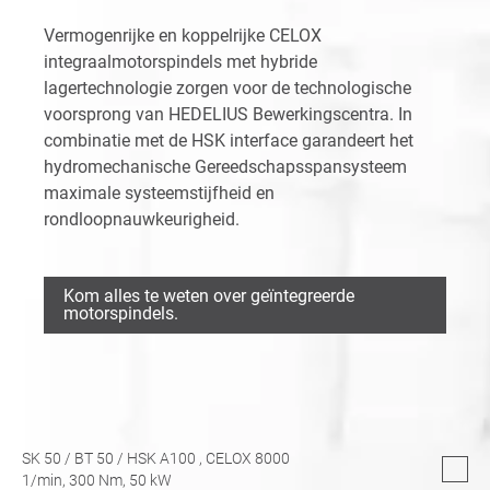
Vermogenrijke en koppelrijke CELOX
integraalmotorspindels met hybride
lagertechnologie zorgen voor de technologische
voorsprong van HEDELIUS Bewerkingscentra. In
combinatie met de HSK interface garandeert het
hydromechanische Gereedschapsspansysteem
maximale systeemstijfheid en
rondloopnauwkeurigheid.
Kom alles te weten over geïntegreerde
motorspindels.
SK 50
/
BT 50
/
HSK A100
, CELOX 8000
1/min,
300
Nm,
50
kW