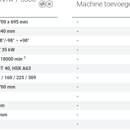
Machine toevoeg
700 x 695
mm
-
340
mm
-
8°/-98° – +98°
-
/ 35
kW
-
-1
 18000
min
-
BT 40, HSK A63
-
 / 160 / 225 / 309
-
700
mm
-
-
mm
-
mm
-
-