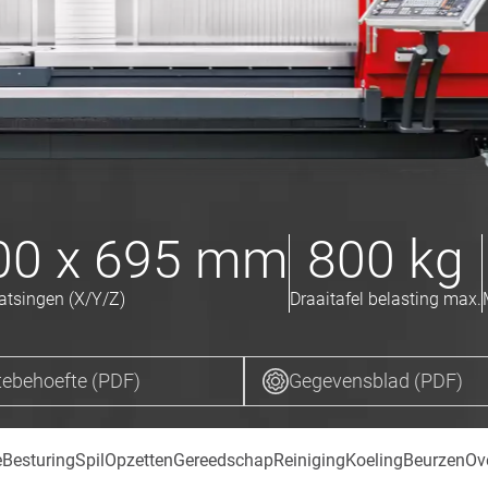
00 x 695
mm
800
kg
atsingen (X/Y/Z)
Draaitafel belasting max.
ebehoefte (PDF)
Gegevensblad (PDF)
e
Besturing
Spil
Opzetten
Gereedschap
Reiniging
Koeling
Beurzen
Ov