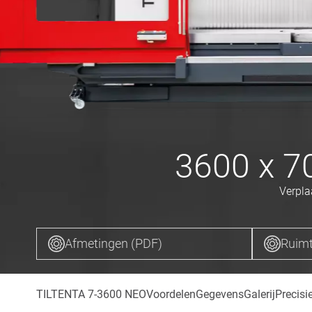
3600 x 7
Verpla
Afmetingen (PDF)
Ruimt
TILTENTA 7-3600 NEO
Voordelen
Gegevens
Galerij
Precisi