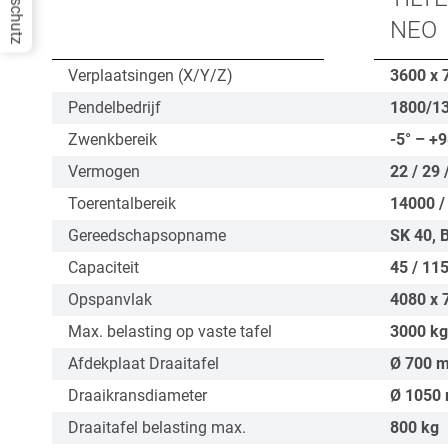
Datenschutz
NEO
Verplaatsingen (X/Y/Z)
3600 x 
Pendelbedrijf
1800/1
Zwenkbereik
-5° – +9
Vermogen
22 / 29 
Toerentalbereik
14000 /
Gereedschapsopname
SK 40, 
Capaciteit
45 / 115
Opspanvlak
4080 x 
Max. belasting op vaste tafel
3000
kg
Afdekplaat Draaitafel
Ø
700
Draaikransdiameter
Ø
1050
Draaitafel belasting max.
800
kg