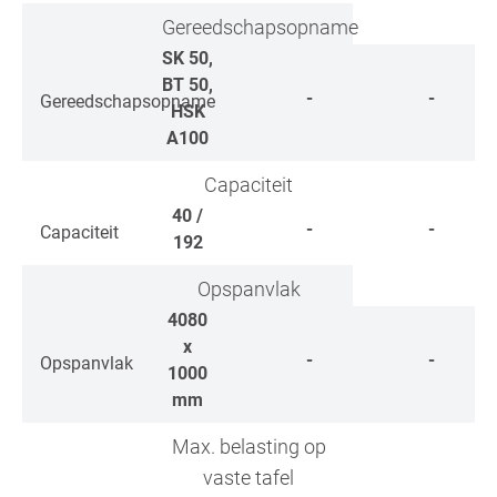
Gereedschapsopname
SK 50,
BT 50,
-
-
Gereedschapsopname
HSK
A100
Capaciteit
40 /
-
-
Capaciteit
192
Opspanvlak
4080
x
-
-
Opspanvlak
1000
mm
Max. belasting op
vaste tafel