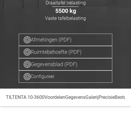
Draaitafel belasting
5500
kg
Vaste tafelbelasting
Afmetingen (PDF)
Ruimtebehoefte (PDF)
Gegevensblad (PDF)
Configureer
TILTENTA 10-3600
Voordelen
Gegevens
Galerij
Precisie
Besturi