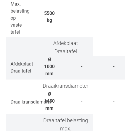
Max.
belasting
5500
-
-
op
kg
vaste
tafel
Afdekplaat
Draaitafel
Ø
Afdekplaat
1000
-
-
Draaitafel
mm
Draaikransdiameter
Ø
1450
-
-
Draaikransdiameter
mm
Draaitafel belasting
max.